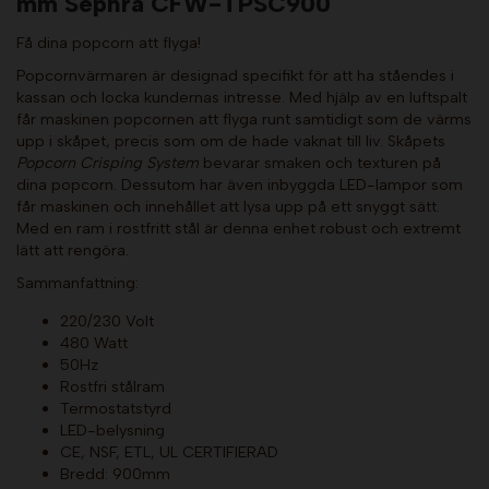
mm Sephra CFW-TPSC900
Få dina popcorn att flyga!
Popcornvärmaren är designad specifikt för att ha ståendes i
kassan och locka kundernas intresse. Med hjälp av en luftspalt
får maskinen popcornen att flyga runt samtidigt som de värms
upp i skåpet, precis som om de hade vaknat till liv. Skåpets
Popcorn Crisping System
bevarar smaken och texturen på
dina popcorn. Dessutom har även inbyggda LED-lampor som
får maskinen och innehållet att lysa upp på ett snyggt sätt.
Med en ram i rostfritt stål är denna enhet robust och extremt
lätt att rengöra.
Sammanfattning:
220/230 Volt
480 Watt
50Hz
Rostfri stålram
Termostatstyrd
LED-belysning
CE, NSF, ETL, UL CERTIFIERAD
Bredd: 900mm