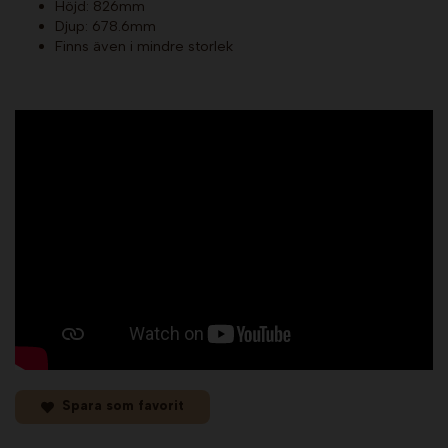
Höjd: 826mm
Djup: 678.6mm
Finns även i mindre storlek
Spara som favorit