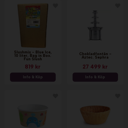
Slushmix - Blue Ice,
Chokladfontän -
10 liter, Bag in Box.
Aztec. Sephra
Fun Slush
819 kr
27 499 kr
Info & Köp
Info & Köp