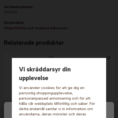
Artikelnummer:
100043
Direktlänk:
Högerklicka och kopiera adressen
Relaterade produkter
Vi skräddarsyr din
upplevelse
Vi använder cookies för att ge dig en
personlig shoppingupplevelse,
personanpassad annonsering och för att
Värmeskåp till
Värmeskåp till
hålla vår webbplats tillförlitlig och säker. För
popcorn - Teatralisk
snacks.
750 mm. Sephra
detta ändamål samlar vi in information om
Hej och välkommen till Gottes!
3 499 kr
54 999 kr
användarna, deras mönster och deras