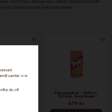
er i ett lotteri. Alla barn blev väldigt förtjusta och ville
övrigt stadiga och bra kvalité på påsarna.
npassad
amål samlar vi in
ilka du vill
gare - 5,2 liter x
Popcornpåsar - 1000 st,
st. Sundlings
0,9 liter. Gold Medal
 969 kr
679 kr