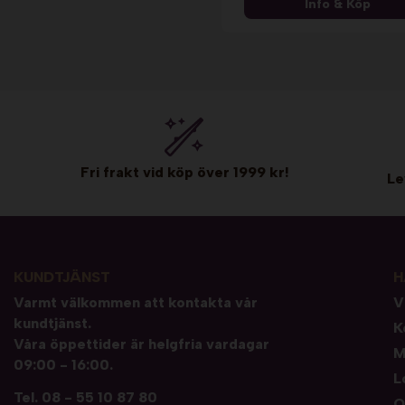
Info & Köp
Fri frakt vid köp över 1999 kr!
Le
KUNDTJÄNST
H
Varmt välkommen att kontakta vår
V
kundtjänst.
K
Våra öppettider är helgfria vardagar
M
09:00 - 16:00.
L
Tel.
08 - 55 10 87 80
O