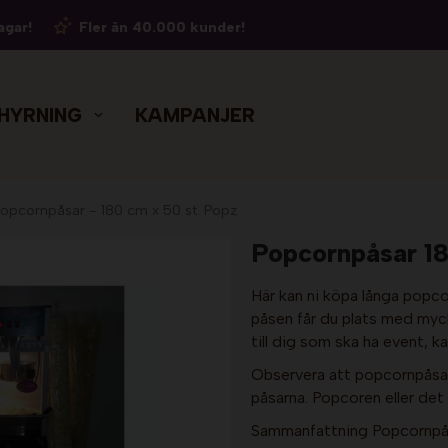
agar!
Fler än 40.000 kunder!
HYRNING
KAMPANJER
opcornpåsar - 180 cm x 50 st. Popz
Popcornpåsar 18
Här kan ni köpa långa popco
påsen får du plats med mycke
till dig som ska ha event, ka
Observera att popcornpåsarn
påsarna. Popcoren eller det ni
Sammanfattning Popcornpås