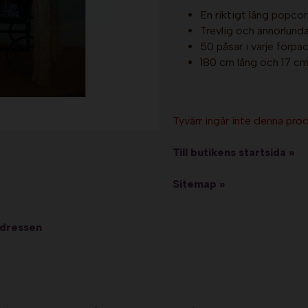
En riktigt lång popco
Trevlig och annorlund
50 påsar i varje förpa
180 cm lång och 17 c
Tyvärr ingår inte denna produ
Till butikens startsida »
Sitemap »
adressen