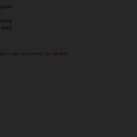
rnpåse
a
ckning
m bred
kt i vårt sortiment för tillfället.