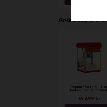
Info & Köp
Andra köpte äve
Popcornmaskin - 8 o
Bänkmodell. Gold Med
16 499 kr