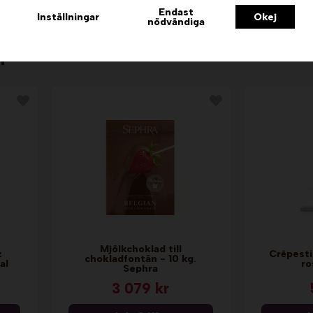
Info & Köp
I
Endast
Inställningar
Okej
nödvändiga
n
Mjölkchoklad till
z
Crêpesti
chokladfontän - 10 kg.
al
ro
Sephra
3 079 kr