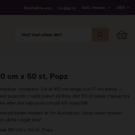
Kontakta oss
Logga in
0 cm x 50 st, Popz
rnpåsar i storpack. De är 180 cm långa och 17 cm breda. I
t popcorn. I varje paket så finns det 50 st påsar. Passar bra
las eller ska sälja popcorn på ett nöjesfält.
a på bilden endast är för illustration. Varan avser endast
 vill ha i ingår inte!
ar 180 cm x 50 st, Popz: