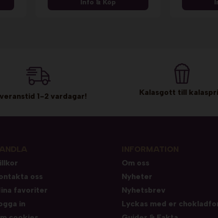
Info & Köp
I
Kalasgott till kalaspri
veranstid 1-2 vardagar!
ANDLA
INFORMATION
illkor
Om oss
ontakta oss
Nyheter
ina favoriter
Nyhetsbrev
ogga in
Lyckas med er chokladfo
m cookies
Guider & Fakta