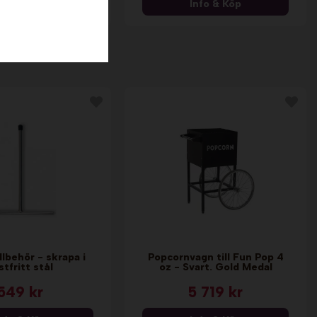
nfo & Köp
Info & Köp
llbehör - skrapa i
Popcornvagn till Fun Pop 4
stfritt stål
oz - Svart. Gold Medal
549 kr
5 719 kr