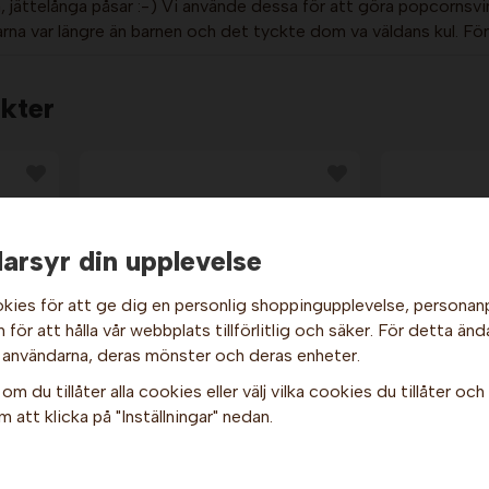
, jättelånga påsar :-) Vi använde dessa för att göra popcornsvinst
arna var längre än barnen och det tyckte dom va väldans kul. För
kter
arsyr din upplevelse
kies för att ge dig en personlig shoppingupplevelse, persona
för att hålla vår webbplats tillförlitlig och säker. För detta änd
Hej och välkommen till Gottes!
 användarna, deras mönster och deras enheter.
Hos oss får alla handla men välj privatperson (inkl. moms) eller
om du tillåter alla cookies eller välj vilka cookies du tillåter och v
företag (exkl. moms) för hur våra priser ska visas.
1,4
Popcornbä
Pappersstrutar - 10 st.
 att klicka på "Inställningar" nedan.
400 
Privat
Företag
19 kr
2