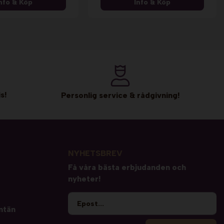
nfo & Köp
Info & Köp
s!
Personlig service & rådgivning!
NYHETSBREV
Få våra bästa erbjudanden och
nyheter!
ntän