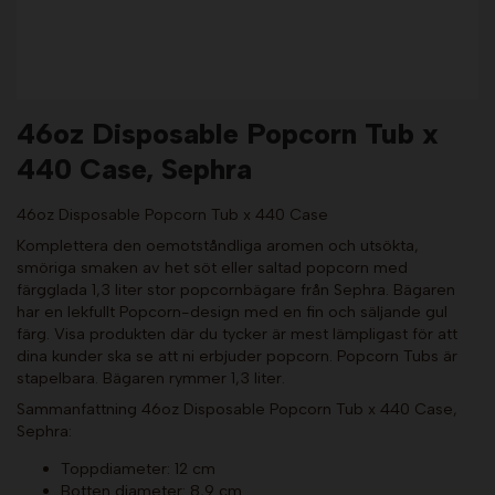
46oz Disposable Popcorn Tub x
440 Case, Sephra
46oz Disposable Popcorn Tub x 440 Case
Komplettera den oemotståndliga aromen och utsökta,
smöriga smaken av het söt eller saltad popcorn med
färgglada 1,3 liter stor popcornbägare från Sephra. Bägaren
har en lekfullt Popcorn-design med en fin och säljande gul
färg. Visa produkten där du tycker är mest lämpligast för att
dina kunder ska se att ni erbjuder popcorn. Popcorn Tubs är
stapelbara. Bägaren rymmer 1,3 liter.
Sammanfattning 46oz Disposable Popcorn Tub x 440 Case,
Sephra:
Toppdiameter: 12 cm
Botten diameter: 8,9 cm