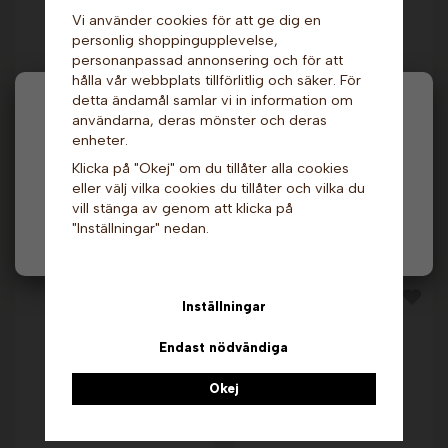
Vi använder cookies för att ge dig en
personlig shoppingupplevelse,
personanpassad annonsering och för att
hålla vår webbplats tillförlitlig och säker. För
Bägare - 0,5 liter.
Popcornbägare 1,4
detta ändamål samlar vi in information om
Vita, rund x 10 st.
liter x 10 st. Sundlings
Hej och välkommen till Gottes!
användarna, deras mönster och deras
29 kr
39 kr
enheter.
Hos oss får alla handla men välj privatperson (inkl.
Klicka på "Okej" om du tillåter alla cookies
Info & Köp
Info
moms) eller företag (exkl. moms) för hur våra priser
eller välj vilka cookies du tillåter och vilka du
ska visas.
vill stänga av genom att klicka på
"Inställningar" nedan.
Privat
Företag
Andra köpte även
Inställningar
Endast nödvändiga
Okej