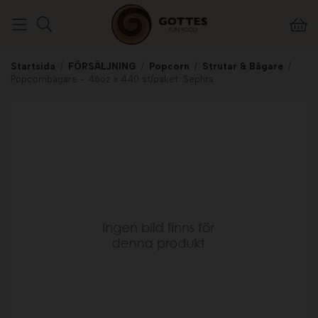
Startsida
/
FÖRSÄLJNING
/
Popcorn
/
Strutar & Bägare
/
Popcornbägare - 46oz x 440 st/paket. Sephra