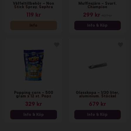
Våffeltillbehör - Non
Muffinsjärn - Svart.
Stick Spray. Sephra
Champion
119 kr
299 kr
439 kr
Info
Info & Köp
Popping corn - 500
Glasskopa - 1/30 liter,
gram x 12 st. Popz
aluminium. Stöckel
329 kr
679 kr
Info & Köp
Info & Köp