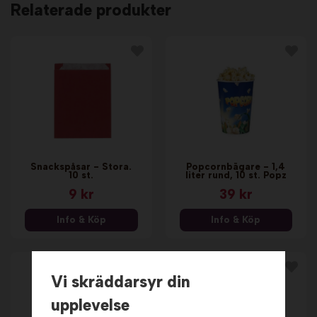
Relaterade produkter
Snackspåsar - Stora.
Popcornbägare - 1,4
10 st.
liter rund, 10 st. Popz
9 kr
39 kr
Info & Köp
Info & Köp
Vi skräddarsyr din
upplevelse