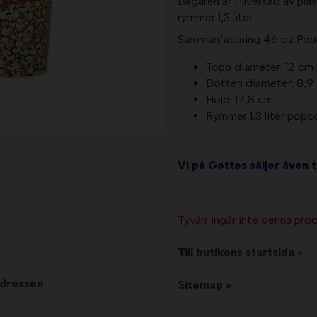
Bägaren är tillverkad av pl
rymmer 1,3 liter.
Sammanfattning 46 oz Popc
Topp diameter: 12 cm
Botten diameter: 8,9
Höjd: 17,8 cm
Rymmer 1,3 liter popc
Vi på Gottes säljer även t
Tyvärr ingår inte denna produ
Till butikens startsida »
adressen
Sitemap »