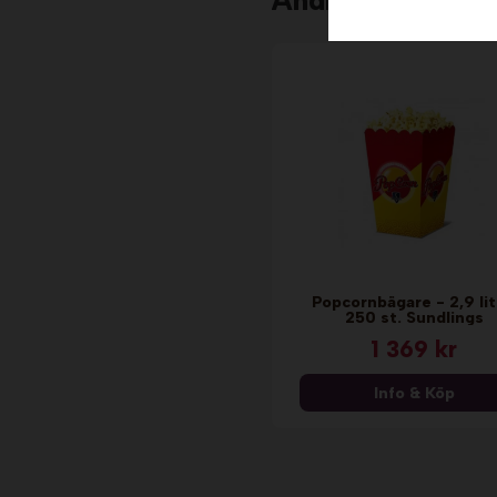
Andra köpte äve
Popcornbägare - 2,9 lit
250 st. Sundlings
1 369 kr
Info & Köp