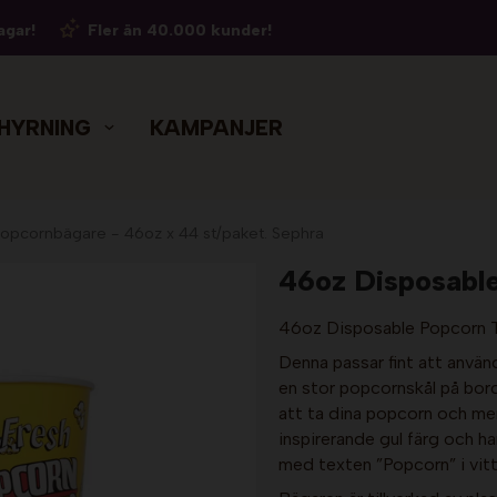
agar!
Fler än 40.000 kunder!
HYRNING
KAMPANJER
opcornbägare - 46oz x 44 st/paket. Sephra
46oz Disposable
46oz Disposable Popcorn 
Denna passar fint att använd
en stor popcornskål på bord
att ta dina popcorn och mer
inspirerande gul färg och h
med texten ”Popcorn” i vitt.