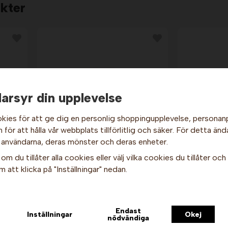
kter
arsyr din upplevelse
kies för att ge dig en personlig shoppingupplevelse, persona
Hej och välkommen till Gottes!
för att hålla vår webbplats tillförlitlig och säker. För detta änd
 användarna, deras mönster och deras enheter.
g,
Popcornbägare - Röd/Vit,
Hos oss får alla handla men välj privatperson (inkl. moms) eller
Pappers
1,4 liter x 600 st.
om du tillåter alla cookies eller välj vilka cookies du tillåter och v
företag (exkl. moms) för hur våra priser ska visas.
2 089 kr
 att klicka på "Inställningar" nedan.
Privat
Företag
Info & Köp
I
Endast
Inställningar
Okej
nödvändiga