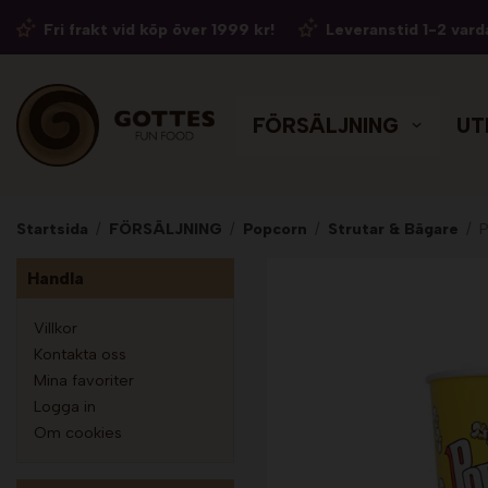
Fri frakt vid köp över 1999 kr!
Leveranstid 1-2 vard
FÖRSÄLJNING
UT
Startsida
/
FÖRSÄLJNING
/
Popcorn
/
Strutar & Bägare
/
P
Handla
Villkor
Kontakta oss
Mina favoriter
Logga in
Om cookies