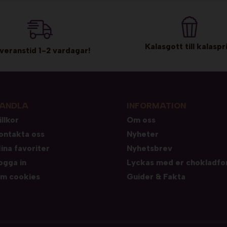
Kalasgott till kalaspri
veranstid 1-2 vardagar!
ANDLA
INFORMATION
illkor
Om oss
ontakta oss
Nyheter
ina favoriter
Nyhetsbrev
ogga in
Lyckas med er chokladfo
m cookies
Guider & Fakta