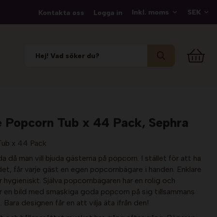
Kontakta oss
Logga in
 Popcorn Tub x 44 Pack, Sephra
Tub x 44 Pack
a då man vill bjuda gästerna på popcorn. I stället för att ha
et, får varje gäst en egen popcornbägare i handen. Enklare
 hygieniskt. Själva popcornbägaren har en rolig och
ar en bild med smaskiga goda popcorn på sig tillsammans
 Bara designen får en att vilja äta ifrån den!