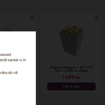
npassad
amål samlar vi in
Popcornbägare - Vit, 0,9
strutar - 10 st.
liter x 400 st. Popz
ilka du vill
19 kr
1 099 kr
nfo & Köp
Info & Köp