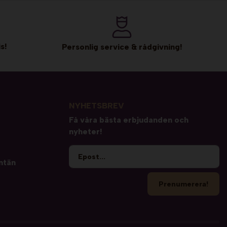
s!
Personlig service & rådgivning!
NYHETSBREV
Få våra bästa erbjudanden och
nyheter!
ntän
Prenumerera!