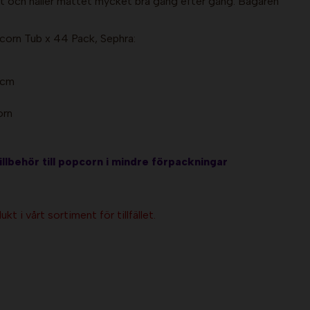
ast och håller måttet mycket bra gång efter gång. Bägaren
orn Tub x 44 Pack, Sephra:
 cm
orn
illbehör till popcorn i mindre förpackningar
kt i vårt sortiment för tillfället.