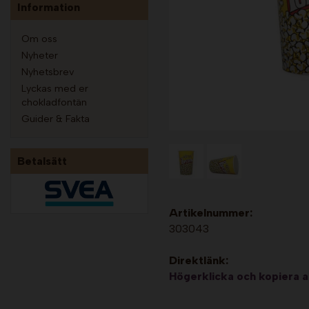
Information
Om oss
Nyheter
Nyhetsbrev
Lyckas med er
chokladfontän
Guider & Fakta
Betalsätt
Artikelnummer:
303043
Direktlänk:
Högerklicka och kopiera 