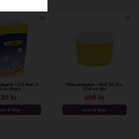
gare - 1,4 liter x
Glassbägare - Gul, 16 cl x
0 st. Popz
200 st. Nic
39 kr
609 kr
nfo & Köp
Info & Köp