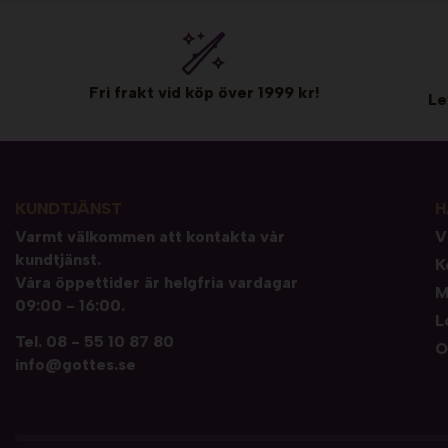
Fri frakt vid köp över 1999 kr!
Le
KUNDTJÄNST
H
Varmt välkommen att kontakta vår
V
kundtjänst.
K
Våra öppettider är helgfria vardagar
M
09:00 - 16:00.
L
Tel.
08 - 55 10 87 80
O
info@gottes.se