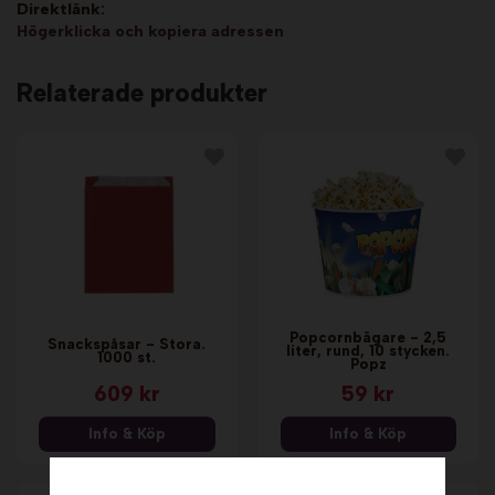
Direktlänk:
Högerklicka och kopiera adressen
Relaterade produkter
Popcornbägare - 2,5
Snackspåsar - Stora.
liter, rund, 10 stycken.
1000 st.
Popz
609 kr
59 kr
Info & Köp
Info & Köp