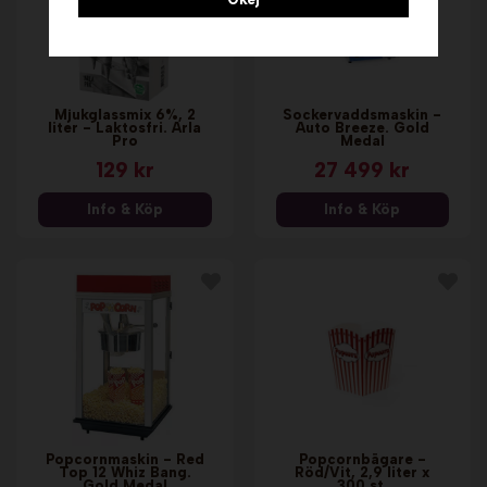
Mjukglassmix 6%, 2
Sockervaddsmaskin -
liter - Laktosfri. Arla
Auto Breeze. Gold
Pro
Medal
129 kr
27 499 kr
Info & Köp
Info & Köp
Popcornmaskin - Red
Popcornbägare -
Top 12 Whiz Bang.
Röd/Vit, 2,9 liter x
Gold Medal
300 st.