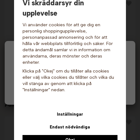
Vi skräddarsyr din
upplevelse
Vi använder cookies för att ge dig en
personlig shoppingupplevelse,
personanpassad annonsering och för att
hålla vår webbplats tillförlitlig och säker. För
detta ändamål samlar vi in information om
Hej och välkommen till Gottes!
Popcornbägare -
Popcornbägare 1,7 l -
användarna, deras mönster och deras
Röd/Vit, 0,8 liter x 10
Röd/Vit 400 st.
enheter.
st.
Sephra
Hos oss får alla handla men välj privatperson (inkl.
29 kr
1 099 kr
Klicka på "Okej" om du tillåter alla cookies
moms) eller företag (exkl. moms) för hur våra priser
eller välj vilka cookies du tillåter och vilka du
ska visas.
Info & Köp
Info
vill stänga av genom att klicka på
"Inställningar" nedan.
Privat
Företag
Andra köpte även
Inställningar
Endast nödvändiga
Okej