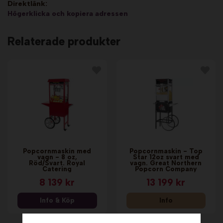
Direktlänk:
Högerklicka och kopiera adressen
Relaterade produkter
Popcornmaskin med
Popcornmaskin - Top
vagn - 8 oz,
Star 12oz svart med
Röd/Svart. Royal
vagn. Great Northern
Catering
Popcorn Company
8 139 kr
13 199 kr
Info & Köp
Info