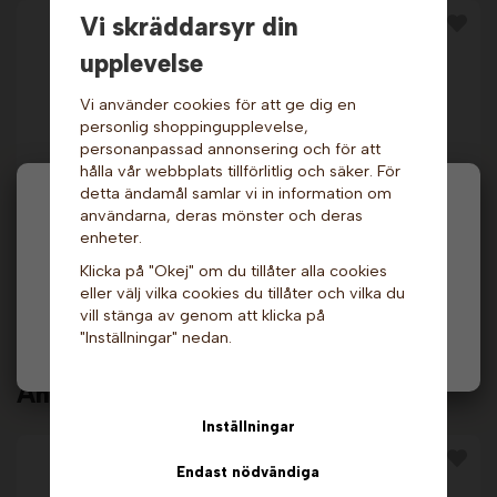
Vi skräddarsyr din
upplevelse
Vi använder cookies för att ge dig en
personlig shoppingupplevelse,
personanpassad annonsering och för att
hålla vår webbplats tillförlitlig och säker. För
detta ändamål samlar vi in information om
Popcornmaskin - Top
Hej och välkommen till Gottes!
användarna, deras mönster och deras
Popcornmaskin -
Star 12oz Silver.
Liten, Röd. Champion
Great Northern
enheter.
Popcorn Company
Hos oss får alla handla men välj privatperson (inkl.
Klicka på "Okej" om du tillåter alla cookies
289 kr
10 999 kr
moms) eller företag (exkl. moms) för hur våra priser
429 kr
eller välj vilka cookies du tillåter och vilka du
ska visas.
vill stänga av genom att klicka på
Info & Köp
Info
"Inställningar" nedan.
Privat
Företag
Andra köpte även
Inställningar
Endast nödvändiga