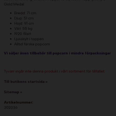
Gold Medal:
Bredd: 71 cm
Djup: 51 cm
Höjd: 91 cm
Vikt: 55 kg
1920 Watt
Ljusskylt i toppen
Alltid färska popcorn
Vi säljer även tillbehör till popcorn i mindre förpackningar
Tyvärr ingår inte denna produkt i vårt sortiment för tillfället.
Till butikens startsida »
Sitemap »
Artikelnummer:
302036