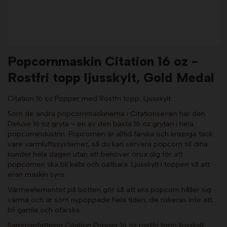
Popcornmaskin Citation 16 oz -
Rostfri topp ljusskylt, Gold Medal
Citation 16 oz Popper med Rostfri topp, Ljusskylt
Som de andra popcornmaskinerna i Citationserien har den
Deluxe 16 oz gryta - en av den bästa 16 oz grytan i hela
popcornindustrin. Popcornen är alltid färska och krispiga tack
vare varmluftssystemet, så du kan servera popcorn till dina
kunder hela dagen utan att behöver oroa dig för att
popcornen ska bli kalla och oätbara. Ljusskylt i toppen så att
eran maskin syns.
Värmeelementet på botten gör så att era popcorn håller sig
varma och är som nypoppade hela tiden, de riskeras inte att
bli gamla och ofärska.
Sammanfattning Citation Popper 16 oz rostfri topp ljusskylt,