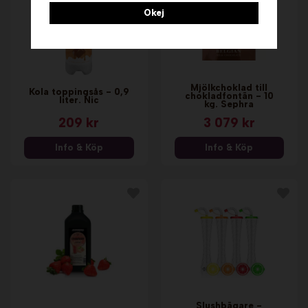
Okej
Mjölkchoklad till
Kola toppingsås - 0,9
chokladfontän - 10
liter. Nic
kg. Sephra
209 kr
3 079 kr
Info & Köp
Info & Köp
Slushbägare -