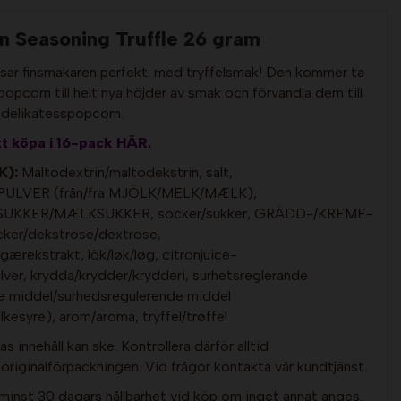
n Seasoning Truffle 26 gram
ar finsmakaren perfekt: med tryffelsmak! Den kommer ta
 popcorn till helt nya höjder av smak och förvandla dem till
delikatesspopcorn.
tt köpa i 16-pack HÄR.
K):
Maltodextrin/maltodekstrin, salt,
ULVER (från/fra MJÖLK/MELK/MÆLK),
KKER/MÆLKSUKKER, socker/sukker, GRÄDD-/KREME-
er/dekstrose/dextrose,
gærekstrakt, lök/løk/løg, citronjuice-
ulver, krydda/krydder/krydderi, surhetsreglerande
e middel/surhedsregulerende middel
esyre), arom/aroma, tryffel/trøffel
s innehåll kan ske. Kontrollera därför alltid
riginalförpackningen. Vid frågor kontakta vår kundtjänst.
minst 30 dagars hållbarhet vid köp om inget annat anges.