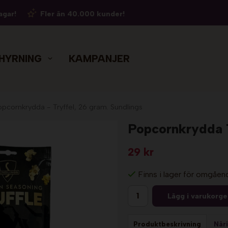
agar!
Fler än 40.000 kunder!
HYRNING
KAMPANJER
opcornkrydda - Tryffel, 26 gram. Sundlings
Popcornkrydda T
29 kr
Finns i lager för omgåen
Lägg i varukorg
Produktbeskrivning
När