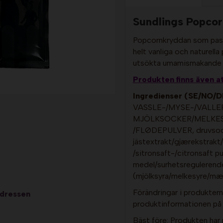
Sundlings Popcor
Popcornkryddan som pass
helt vanliga och naturella
utsökta umamismakande 
Produkten finns även a
Ingredienser (SE/NO/D
VASSLE-/MYSE-/VALLEP
MJÖLKSOCKER/MELKESU
/FLØDEPULVER, druvsock
jästextrakt/gjærekstrakt/
/sitronsaft-/citronsaft p
medel/surhetsregulerend
(mjölksyra/melkesyre/mælk
Förändringar i produkterna
adressen
produktinformationen på o
Bäst före: Produkten har 