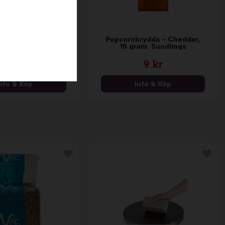
cornkrydda -
Popcornkrydda - Cheddar,
eam & Onion, 26
15 gram. Sundlings
m. Sundlings
29 kr
9 kr
nfo & Köp
Info & Köp