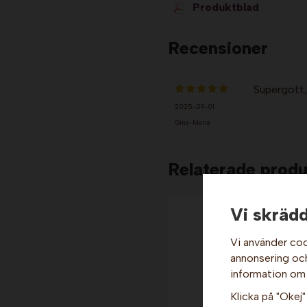
Produktblad
Recensioner
Supergott,
2025-09-01
Gina-Maria
Relaterade produ
Vi skrädd
Vi använder coo
annonsering och 
information om
Klicka på "Okej" 