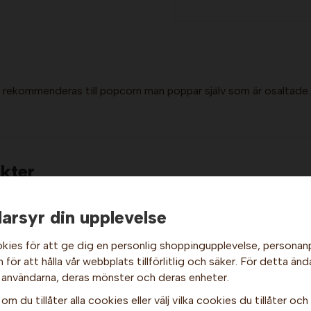
 rekommenderas till popcorn man poppar själv som är osaltade.
kter
arsyr din upplevelse
kies för att ge dig en personlig shoppingupplevelse, persona
för att hålla vår webbplats tillförlitlig och säker. För detta änd
Hej och välkommen till Gottes!
 användarna, deras mönster och deras enheter.
Hos oss får alla handla men välj privatperson (inkl. moms) eller
om du tillåter alla cookies eller välj vilka cookies du tillåter och v
företag (exkl. moms) för hur våra priser ska visas.