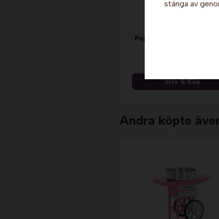
stänga av genom
Popcornkrydda - Barbec
Gold Medal
439 kr
Info & Köp
Andra köpte äve