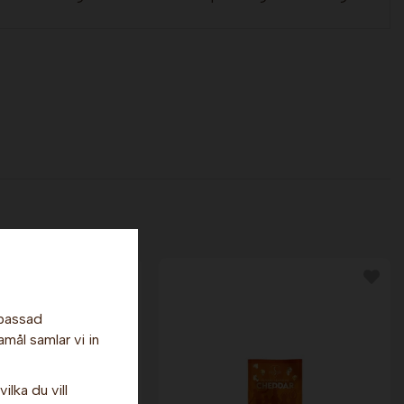
npassad
amål samlar vi in
ilka du vill