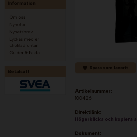
Information
Om oss
Nyheter
Nyhetsbrev
Lyckas med er
chokladfontän
Guider & Fakta
Spara som favorit
Betalsätt
Artikelnummer:
100426
Direktlänk:
Högerklicka och kopiera 
Dokument: