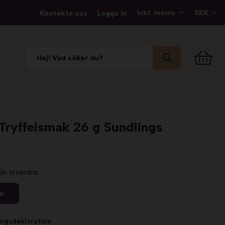
Kontakta oss
Logga in
ryffelsmak 26 g Sundlings
de leverans
en
ingsdeklaration