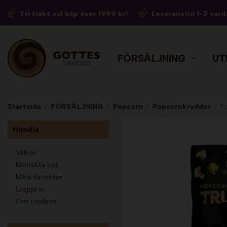
Fri frakt vid köp över 1999 kr!
Leveranstid 1-2 vard
FÖRSÄLJNING
UT
Startsida
/
FÖRSÄLJNING
/
Popcorn
/
Popcornkryddor
/
P
Handla
Villkor
Kontakta oss
Mina favoriter
Logga in
Om cookies