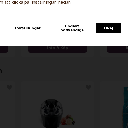
 att klicka på "Inställningar" nedan.
Privat
Företag
Pop
ue.
Popcornkrydda - Tryffel, 15
Sourcr
Endast
gram x 100 st. Sundlings
Inställningar
Okej
gra
nödvändiga
1 099 kr
Info & Köp
I
n