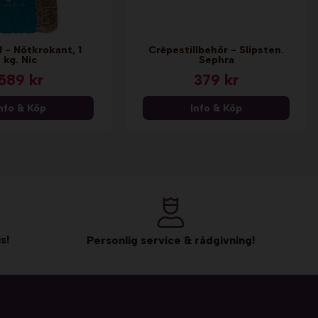
l - Nötkrokant, 1
Crêpestillbehör - Slipsten.
kg. Nic
Sephra
589 kr
379 kr
nfo & Köp
Info & Köp
s!
Personlig service & rådgivning!