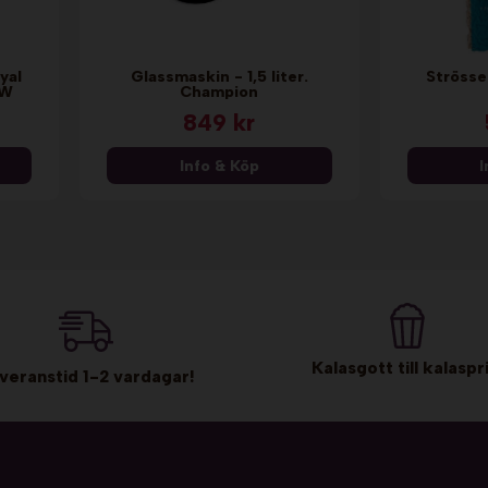
yal
Glassmaskin - 1,5 liter.
Strösse
-W
Champion
849 kr
Info & Köp
I
Kalasgott till kalaspri
veranstid 1-2 vardagar!