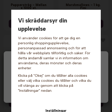
Papperstråg - Mellan
Marshmallows - 1 kg.
x 1000 st.
Fini
1 539 kr
189 kr
Vi skräddarsyr din
Info & Köp
Info & Köp
upplevelse
Vi använder cookies för att ge dig en
personlig shoppingupplevelse,
personanpassad annonsering och för att
hålla vår webbplats tillförlitlig och säker. För
detta ändamål samlar vi in information om
Hej och välkommen till Gottes!
användarna, deras mönster och deras
enheter.
Hos oss får alla handla men välj privatperson (inkl.
Klicka på "Okej" om du tillåter alla cookies
moms) eller företag (exkl. moms) för hur våra priser
eller välj vilka cookies du tillåter och vilka du
ska visas.
Multifunktionell
Träpinnar - 15 cm x
Grillpanna - 30 cm.
vill stänga av genom att klicka på
250 st.
Tristar
"Inställningar" nedan.
Privat
Företag
289 kr
199 kr
439 kr
Info & Köp
Info & Köp
Inställningar