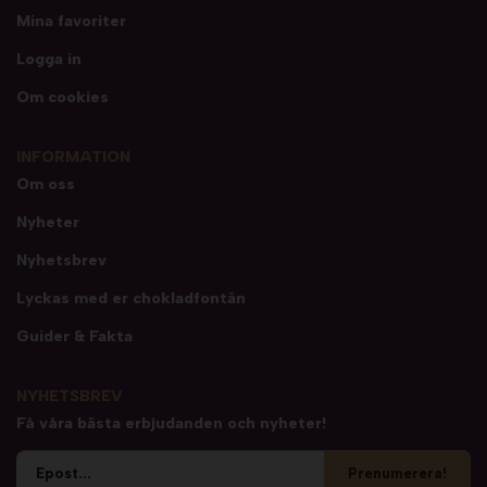
Mina favoriter
Logga in
Om cookies
INFORMATION
Om oss
Nyheter
Nyhetsbrev
Lyckas med er chokladfontän
Guider & Fakta
NYHETSBREV
Få våra bästa erbjudanden och nyheter!
Prenumerera!