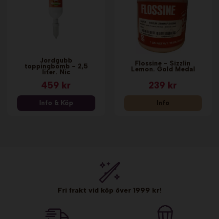
Jordgubb
Flossine - Sizzlin
toppingbomb - 2,5
Lemon. Gold Medal
liter. Nic
459 kr
239 kr
Info & Köp
Info
Fri frakt vid köp över 1999 kr!