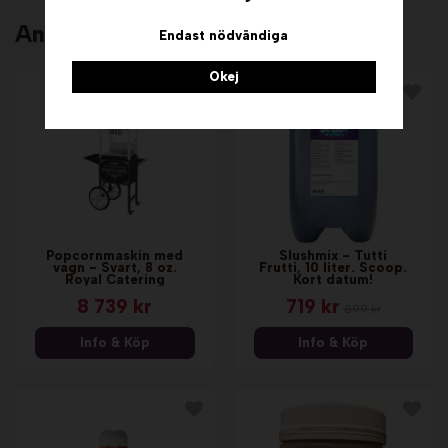
Andra köpte även
Endast nödvändiga
Okej
Popcornmaskin med
Slushmix - Tutti
vagn - Svart, 8 oz.
Frutti, 10 liter. Scoop.
Royal Catering
Kort datum!
8 739 kr
719 kr
899 kr
Info & Köp
Info & Köp