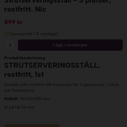
Strutserveringsställ - 3 platser,
rostfritt. Nic
899 kr
Leveranstid 1-5 vardagar!
Lägg i varukorgen
Produktbeskrivning:
STRUTSERVERINGSSTÄLL,
rostfritt, 1st
Smidigt ställ i rostfritt stål med plats för 3 glassstrutar, 1 styck
per förpackning.
HxBxD:
95x200x85 mm
Ø på hål 26 mm.