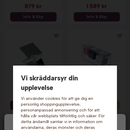
879 kr
1 589 kr
Info & Köp
Info & Köp
Vi skräddarsyr din
Glasstrutrullare.
Strösselställ - 3
upplevelse
Krampouz
smaker. Nic
5 219 kr
1 019 kr
Vi använder cookies för att ge dig en
personlig shoppingupplevelse,
Info & Köp
Info
personanpassad annonsering och för att
hålla vår webbplats tillförlitlig och säker. För
detta ändamål samlar vi in information om
Andra köpte även
Hej och välkommen till Gottes!
användarna, deras mönster och deras