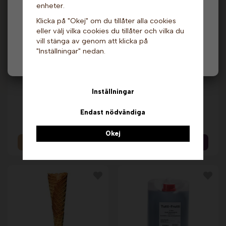
enheter.
Hos oss får alla handla men välj privatperson (inkl.
Klicka på "Okej" om du tillåter alla cookies
moms) eller företag (exkl. moms) för hur våra priser
eller välj vilka cookies du tillåter och vilka du
ska visas.
vill stänga av genom att klicka på
"Inställningar" nedan.
Privat
Företag
Inställningar
Topphållare att hyra
Våffeljärn - Classic.
till chokladfontäner
Åviken
Endast nödvändiga
109 kr
739 kr
879 kr
Okej
Info
Info & Köp