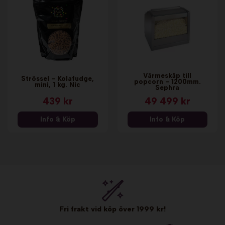
Värmeskåp till
Strössel - Kolafudge,
popcorn - 1200mm.
mini, 1 kg. Nic
Sephra
439 kr
49 499 kr
Info & Köp
Info & Köp
Fri frakt vid köp över 1999 kr!