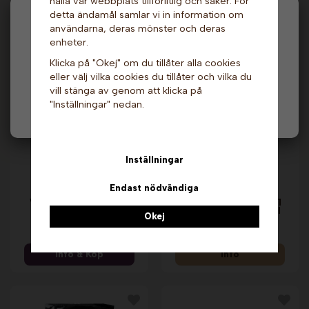
hålla vår webbplats tillförlitlig och säker. För
Info & Köp
Info
detta ändamål samlar vi in information om
Hej och välkommen till Gottes!
användarna, deras mönster och deras
enheter.
Andra köpte även
Hos oss får alla handla men välj privatperson (inkl.
Klicka på "Okej" om du tillåter alla cookies
moms) eller företag (exkl. moms) för hur våra priser
eller välj vilka cookies du tillåter och vilka du
ska visas.
vill stänga av genom att klicka på
"Inställningar" nedan.
Privat
Företag
Inställningar
Endast nödvändiga
Värmeskåp - 80 liter.
Glaze Pop - Choklad 1
Vevor
kg x 12 st. Gold Medal
Okej
4 179 kr
1 429 kr
Info & Köp
Info