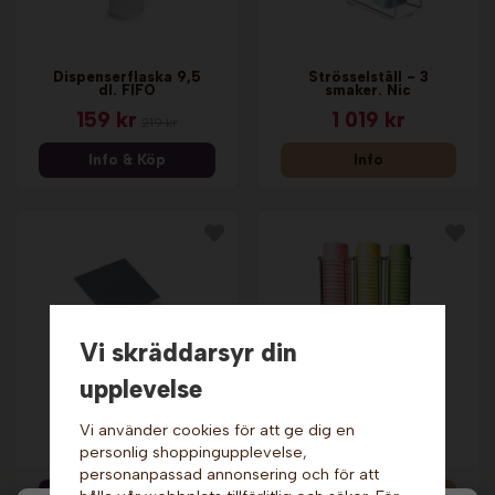
Dispenserflaska 9,5
Strösselställ - 3
dl. FIFO
smaker. Nic
159 kr
1 019 kr
219 kr
Info & Köp
Info
Vi skräddarsyr din
upplevelse
Glasstrutrullare.
Ställ för bägare - 3
Krampouz
fack. Nic
Vi använder cookies för att ge dig en
personlig shoppingupplevelse,
5 219 kr
879 kr
personanpassad annonsering och för att