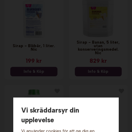
Sirap - Banan, 5 liter,
Sirap - Blåbär, 1 liter.
utan
Nic
konserveringsmedel.
Nic
199 kr
829 kr
Info & Köp
Info & Köp
Vi skräddarsyr din
upplevelse
Vi använder cookies för att ge dig en