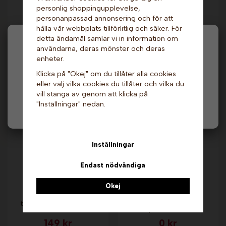
personlig shoppingupplevelse,
Sirap - Jordgubb, 1
Doseringspump till
personanpassad annonsering och för att
liter. Nic
sirap - Nic
hålla vår webbplats tillförlitlig och säker. För
199 kr
419 kr
detta ändamål samlar vi in information om
Hej och välkommen till Gottes!
användarna, deras mönster och deras
Info & Köp
Info & Köp
enheter.
Hos oss får alla handla men välj privatperson (inkl.
Klicka på "Okej" om du tillåter alla cookies
moms) eller företag (exkl. moms) för hur våra priser
Andra köpte även
eller välj vilka cookies du tillåter och vilka du
ska visas.
vill stänga av genom att klicka på
"Inställningar" nedan.
Privat
Företag
Inställningar
Endast nödvändiga
Okej
Cookie Dough
Innergryta med
toppingsås - 0,5 liter.
värmeelement - Fun
Nic
Pop. Gold Medal
149 kr
0 kr