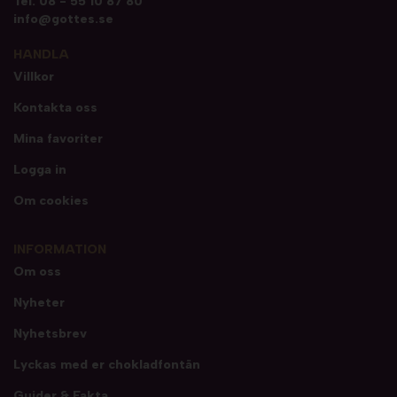
Tel.
08 - 55 10 87 80
info@gottes.se
HANDLA
Villkor
Kontakta oss
Mina favoriter
Logga in
Om cookies
INFORMATION
Om oss
Nyheter
Nyhetsbrev
Lyckas med er chokladfontän
Guider & Fakta