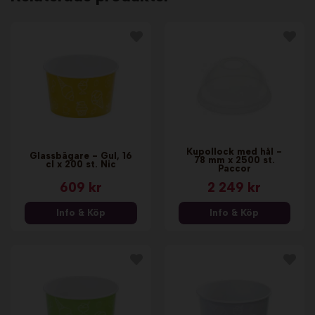
Kupollock med hål -
Glassbägare - Gul, 16
78 mm x 2500 st.
cl x 200 st. Nic
Paccor
609 kr
2 249 kr
Info & Köp
Info & Köp