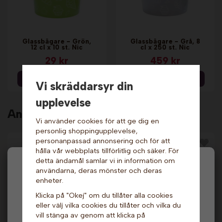
Glassbägare - Grön,
Glassbägare - Grå, 8
12 cl x 10 st. Nic
cl x 250 st. Nic
29 kr
459 kr
Info & Köp
Info & Köp
Vi skräddarsyr din
upplevelse
Andra köpte även
Vi använder cookies för att ge dig en
personlig shoppingupplevelse,
personanpassad annonsering och för att
hålla vår webbplats tillförlitlig och säker. För
detta ändamål samlar vi in information om
Hej och välkommen till Gottes!
användarna, deras mönster och deras
enheter.
Hos oss får alla handla men välj privatperson (inkl.
Klicka på "Okej" om du tillåter alla cookies
moms) eller företag (exkl. moms) för hur våra priser
eller välj vilka cookies du tillåter och vilka du
ska visas.
vill stänga av genom att klicka på