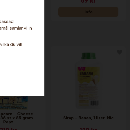
319 kr
59 kr
nfo & Köp
Info
npassad
amål samlar vi in
ilka du vill
opcorn - Cheese
 36 st x 85 gram.
Sirap - Banan, 1 liter. Nic
Popz