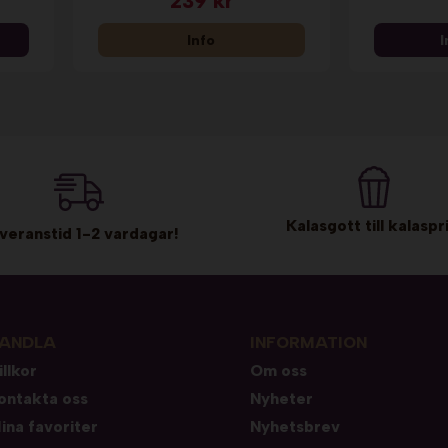
239 kr
Info
I
Kalasgott till kalaspri
veranstid 1-2 vardagar!
ANDLA
INFORMATION
illkor
Om oss
ontakta oss
Nyheter
ina favoriter
Nyhetsbrev