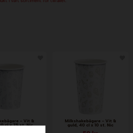
kt i vårt sortiment för tillfället.
kebägare - Vit &
Milkshakebägare - Vit &
30 cl x 75 st. Nic
guld, 40 cl x 10 st. Nic