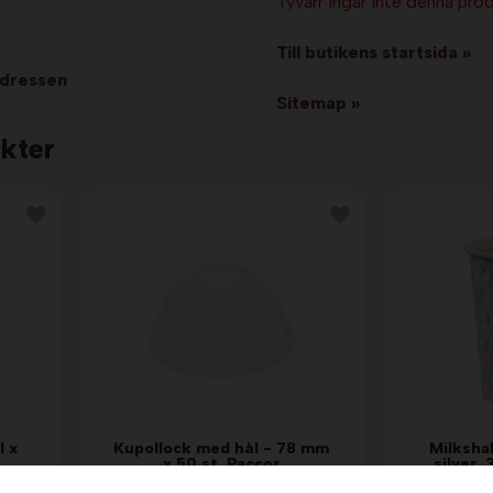
Tyvärr ingår inte denna produ
Till butikens startsida »
adressen
Sitemap »
kter
l x
Kupollock med hål - 78 mm
Milksha
x 50 st. Paccor
silver, 