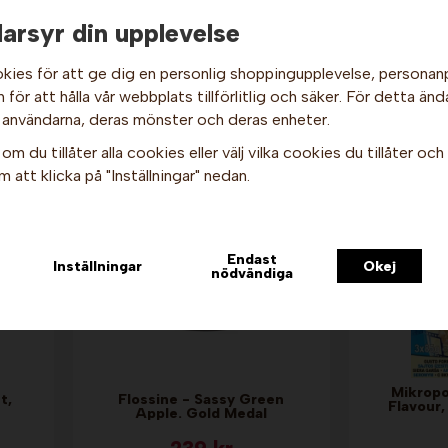
49 kr
arsyr din upplevelse
Info & Köp
I
kies för att ge dig en personlig shoppingupplevelse, persona
för att hålla vår webbplats tillförlitlig och säker. För detta änd
Hej och välkommen till Gottes!
n
 användarna, deras mönster och deras enheter.
Hos oss får alla handla men välj privatperson (inkl. moms) eller
om du tillåter alla cookies eller välj vilka cookies du tillåter och v
företag (exkl. moms) för hur våra priser ska visas.
 att klicka på "Inställningar" nedan.
Privat
Företag
Endast
Inställningar
Okej
nödvändiga
Mikrop
t,
Flossine - Sassy Green
Flavour,
Apple. Gold Medal