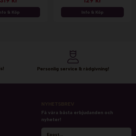
319 kr
129 kr
nfo & Köp
Info & Köp
s!
Personlig service & rådgivning!
NYHETSBREV
Få våra bästa erbjudanden och
nyheter!