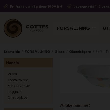
Fri frakt vid köp över 1999 kr!
Leveranstid 1-2 vard
FÖRSÄLJNING
UT
Startsida
/
FÖRSÄLJNING
/
Glass
/
Glassbägare
/
Skål - Ba
Handla
Villkor
Kontakta oss
Mina favoriter
Logga in
Om cookies
Artikelnummer: