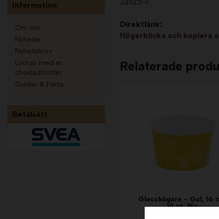
331125-1
Information
Direktlänk:
Om oss
Högerklicka och kopiera 
Nyheter
Nyhetsbrev
Lyckas med er
Relaterade produ
chokladfontän
Guider & Fakta
Betalsätt
Glassbägare - Gul, 16 c
10 st. Nic