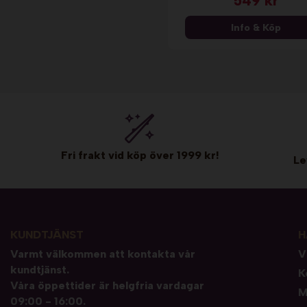
549 kr
Info & Köp
Fri frakt vid köp över 1999 kr!
Le
KUNDTJÄNST
H
Varmt välkommen att kontakta vår
V
kundtjänst.
K
Våra öppettider är helgfria vardagar
M
09:00 - 16:00.