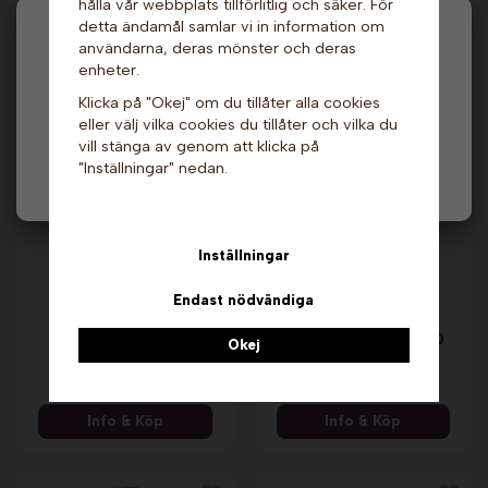
hålla vår webbplats tillförlitlig och säker. För
Info & Köp
Info & Köp
detta ändamål samlar vi in information om
Hej och välkommen till Gottes!
användarna, deras mönster och deras
enheter.
Andra köpte även
Hos oss får alla handla men välj privatperson (inkl.
Klicka på "Okej" om du tillåter alla cookies
moms) eller företag (exkl. moms) för hur våra priser
eller välj vilka cookies du tillåter och vilka du
ska visas.
vill stänga av genom att klicka på
"Inställningar" nedan.
Privat
Företag
Inställningar
Endast nödvändiga
Träpinnar -
Träsked - 100 st. Nic
Fyrkantiga, 38 cm x 10
Okej
st.
79 kr
19 kr
Info & Köp
Info & Köp