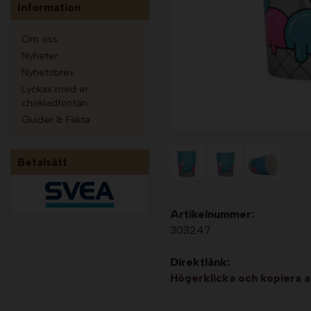
Information
Om oss
Nyheter
Nyhetsbrev
Lyckas med er
chokladfontän
Guider & Fakta
Betalsätt
Artikelnummer:
303247
Direktlänk:
Högerklicka och kopiera 