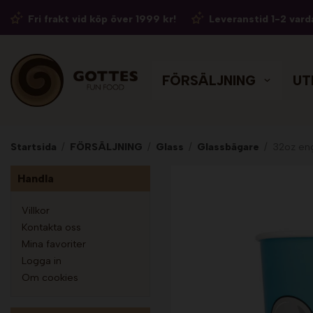
Fri frakt vid köp över 1999 kr!
Leveranstid 1-2 vard
FÖRSÄLJNING
UT
Startsida
/
FÖRSÄLJNING
/
Glass
/
Glassbägare
/
32oz en
Handla
Villkor
Kontakta oss
Mina favoriter
Logga in
Om cookies