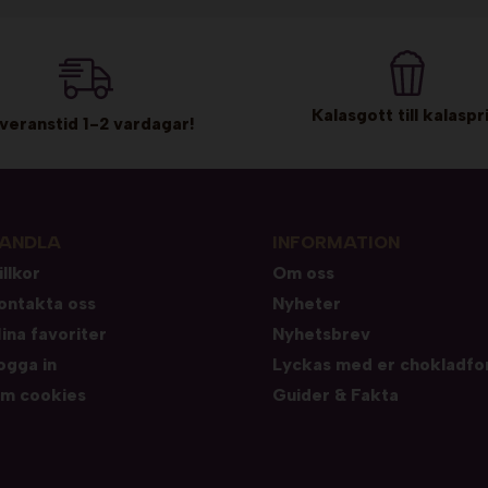
Kalasgott till kalaspri
veranstid 1-2 vardagar!
ANDLA
INFORMATION
illkor
Om oss
ontakta oss
Nyheter
ina favoriter
Nyhetsbrev
ogga in
Lyckas med er chokladfo
m cookies
Guider & Fakta