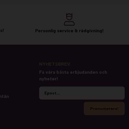
s!
Personlig service & rådgivning!
NYHETSBREV
Få våra bästa erbjudanden och
nyheter!
ntän
Prenumerera!