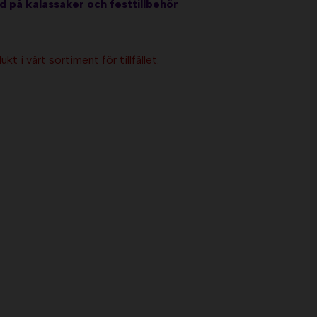
d på kalassaker och festtillbehör
kt i vårt sortiment för tillfället.