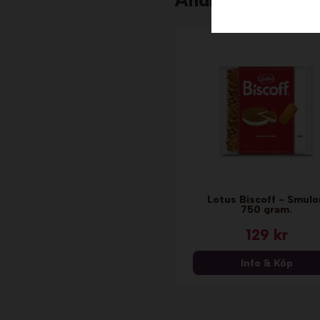
Andra köpte äve
Lotus Biscoff - Smulo
750 gram.
129 kr
Info & Köp