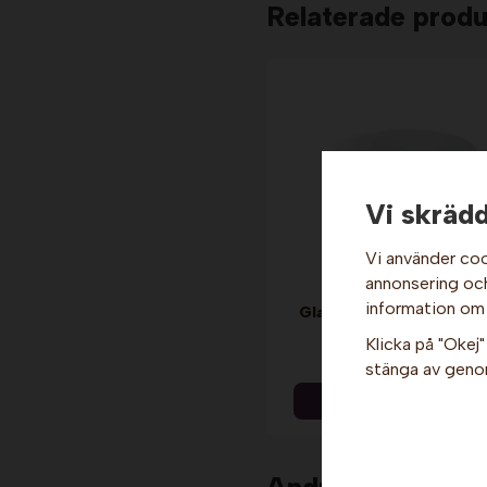
Relaterade produ
Vi skrädd
Vi använder coo
annonsering och 
information om
Glassbägare - Grå, 8 cl 
st. Nic
Klicka på "Okej" 
19 kr
stänga av genom
Info & Köp