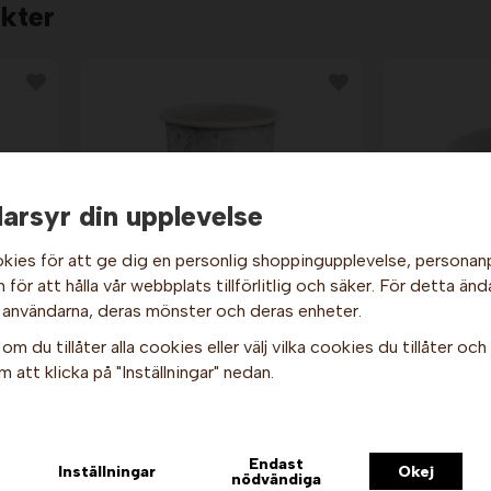
kter
arsyr din upplevelse
kies för att ge dig en personlig shoppingupplevelse, persona
för att hålla vår webbplats tillförlitlig och säker. För detta änd
Hej och välkommen till Gottes!
 användarna, deras mönster och deras enheter.
x 10
Milkshakebägare - Vit &
Glassbäg
Hos oss får alla handla men välj privatperson (inkl. moms) eller
silver, 30 cl x 75 st. Nic
om du tillåter alla cookies eller välj vilka cookies du tillåter och v
företag (exkl. moms) för hur våra priser ska visas.
319 kr
 att klicka på "Inställningar" nedan.
Privat
Företag
Info & Köp
I
Endast
Inställningar
Okej
nödvändiga