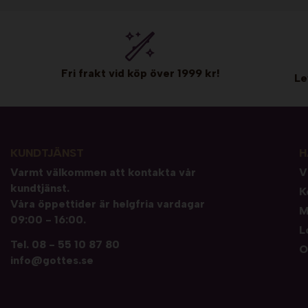
Fri frakt vid köp över 1999 kr!
Le
KUNDTJÄNST
H
Varmt välkommen att kontakta vår
V
kundtjänst.
K
Våra öppettider är helgfria vardagar
M
09:00 - 16:00.
L
Tel.
08 - 55 10 87 80
O
info@gottes.se