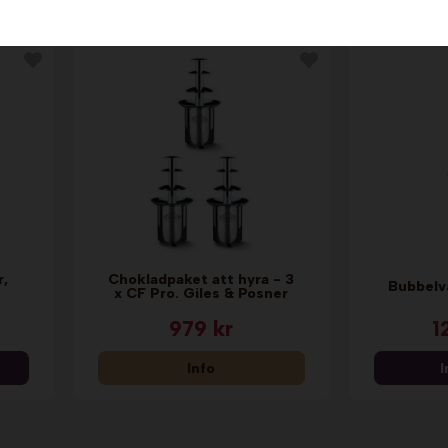
n
r,
Chokladpaket att hyra - 3
Bubbelvå
x CF Pro. Giles & Posner
979 kr
1
Info
I