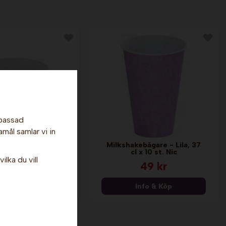
npassad
amål samlar vi in
are - Blå, 35 cl x
Milkshakebägare - Lila, 37
10 st. Nic
cl x 10 st. Nic
ilka du vill
39 kr
49 kr
nfo & Köp
Info & Köp