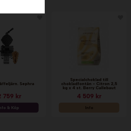
Specialchoklad till
ffeljärn. Sephra
chokladfontän - Citron 2,5
kg x 4 st. Berry Callebaut
2 759 kr
4 509 kr
nfo & Köp
Info