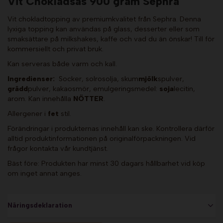
Vit Chokladsås 900 gram Sephra
Vit chokladtopping av premiumkvalitet från Sephra. Denna
lyxiga topping kan användas på glass, desserter eller som
smaksättare på milkshakes, kaffe och vad du än önskar! Till för
kommersiellt och privat bruk.
Kan serveras både varm och kall.
Ingredienser:
Socker, solrosolja, skum
mjölk
spulver,
grädd
pulver, kakaosmör, emulgeringsmedel:
soja
lecitin,
arom. Kan innehålla
NÖTTER
.
Allergener i
fet
stil.
Förändringar i produkternas innehåll kan ske. Kontrollera därför
alltid produktinformationen på originalförpackningen. Vid
frågor kontakta vår kundtjänst.
Bäst före: Produkten har minst 30 dagars hållbarhet vid köp
om inget annat anges.
Näringsdeklaration