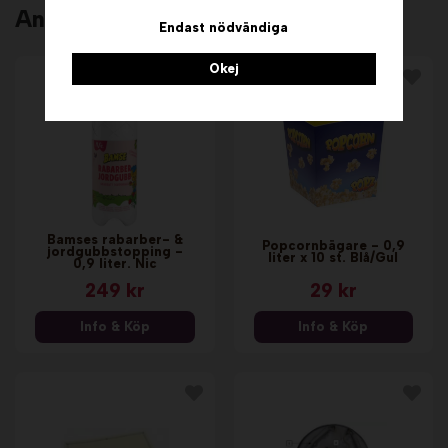
Andra köpte även
Endast nödvändiga
Okej
Bamses rabarber- &
Popcornbägare - 0,9
jordgubbstopping -
liter x 10 st. Blå/Gul
0,9 liter. Nic
249 kr
29 kr
Info & Köp
Info & Köp