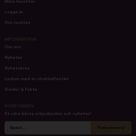
Mina favoriter
Logga in
Om cookies
INFORMATION
Om oss
Nyheter
Nyhetsbrev
Lyckas med er chokladfontän
Guider & Fakta
NYHETSBREV
Få våra bästa erbjudanden och nyheter!
Prenumerera!