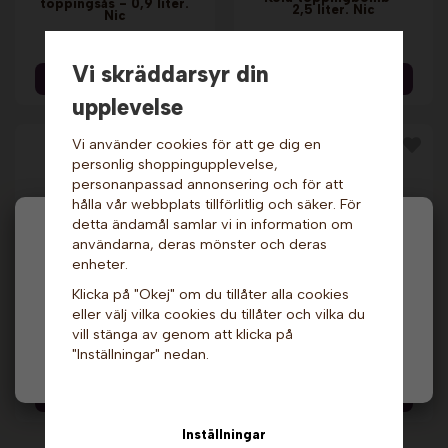
toppingsås - 0,9 liter.
2,5 liter. Nic
Nic
209 kr
539 kr
Vi skräddarsyr din
Info & Köp
Info & Köp
upplevelse
Vi använder cookies för att ge dig en
personlig shoppingupplevelse,
personanpassad annonsering och för att
hålla vår webbplats tillförlitlig och säker. För
detta ändamål samlar vi in information om
Hej och välkommen till Gottes!
användarna, deras mönster och deras
enheter.
Hos oss får alla handla men välj privatperson (inkl.
Klicka på "Okej" om du tillåter alla cookies
moms) eller företag (exkl. moms) för hur våra priser
Vit choklad
Pepparkaka
eller välj vilka cookies du tillåter och vilka du
ska visas.
toppingsås - 0,9 liter.
toppingsås - 0,9 liter.
Nic
Nic
vill stänga av genom att klicka på
"Inställningar" nedan.
259 kr
229 kr
Privat
Företag
Info & Köp
Info & Köp
Inställningar