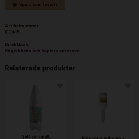
Spara som favorit
Artikelnummer:
100445
Direktlänk:
Högerklicka och kopiera adressen
Relaterade produkter
Salt karamell
Kola toppingbomb -