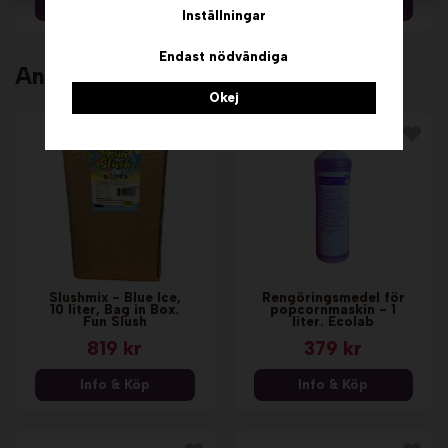
Info & Köp
Info & Köp
Inställningar
Endast nödvändiga
Andra köpte även
Okej
Slushmix - Blue Ice,
Rengöringsmedel för
10 liter, Bag in Box.
popcornmaskin - 1
Fun Slush
liter. Ecolab
819 kr
379 kr
Info & Köp
Info & Köp