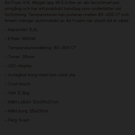
Air Fryer XXL tillagar upp till 5,6 liter av din favoritmat per
omgång och har ett praktiskt handtag som underlättar vid
förflyttning. Temperaturen kan justeras mellan 80–200 C° och
timern stänger automatiskt av Air Fryern när utsatt tid är nådd.
- Kapacitet: 5,6L
- Effekt: 1800W
- Temperaturinställning: 80–200 C°
- Timer: 30min
- LED-display
- Avtagbar korg med non-stick yta
- Cool touch
- Vikt: 5,3kg
- Mått LxBxH: 32x39x37cm
- Mått korg: 25x23cm
- Färg: Svart