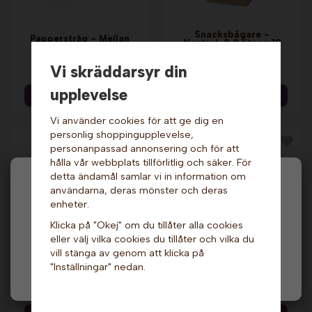
Snacksbägare -
Papperstråg - Mellan
Neutral, 0,9 liter x 10
x 1000 st.
st.
1 539 kr
29 kr
Vi skräddarsyr din
upplevelse
Info & Köp
Info & Köp
Vi använder cookies för att ge dig en
personlig shoppingupplevelse,
personanpassad annonsering och för att
hålla vår webbplats tillförlitlig och säker. För
detta ändamål samlar vi in information om
Hej och välkommen till Gottes!
användarna, deras mönster och deras
enheter.
Hos oss får alla handla men välj privatperson (inkl.
Klicka på "Okej" om du tillåter alla cookies
moms) eller företag (exkl. moms) för hur våra priser
eller välj vilka cookies du tillåter och vilka du
ska visas.
vill stänga av genom att klicka på
Friteringsfett -
Snacksbägare 0,5
Longlife, Semi Liquid,
liter x 1000 st.
"Inställningar" nedan.
Privat
Företag
10 L. Risso
Neutral
689 kr
1 699 kr