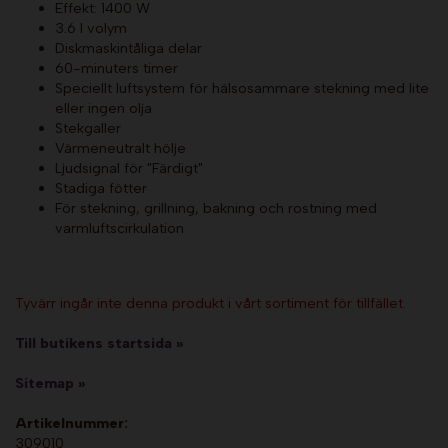
Effekt: 1400 W
3.6 l volym
Diskmaskintåliga delar
60-minuters timer
Speciellt luftsystem för hälsosammare stekning med lite
eller ingen olja
Stekgaller
Värmeneutralt hölje
Ljudsignal för "Färdigt"
Stadiga fötter
För stekning, grillning, bakning och rostning med
varmluftscirkulation
Tyvärr ingår inte denna produkt i vårt sortiment för tillfället.
Till butikens startsida »
Sitemap »
Artikelnummer:
309010