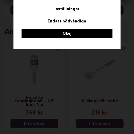
Inställningar
Info & Köp
Info & Köp
Endast nödvändiga
Andra köpte även
Okej
Noisette
toppingbomb - 2,5
Silskopa för boba
liter. Nic
769 kr
219 kr
Info & Köp
Info & Köp