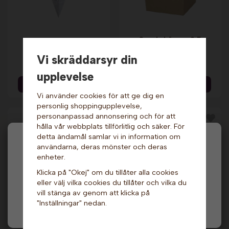
Snacksbägare 0,5
Pappersstrutar - 10
liter x 1000 st.
st.
Neutral
Vi skräddarsyr din
19 kr
1 699 kr
upplevelse
Info & Köp
Info & Köp
Vi använder cookies för att ge dig en
personlig shoppingupplevelse,
personanpassad annonsering och för att
hålla vår webbplats tillförlitlig och säker. För
detta ändamål samlar vi in information om
Hej och välkommen till Gottes!
användarna, deras mönster och deras
enheter.
Hos oss får alla handla men välj privatperson (inkl.
Klicka på "Okej" om du tillåter alla cookies
moms) eller företag (exkl. moms) för hur våra priser
eller välj vilka cookies du tillåter och vilka du
ska visas.
vill stänga av genom att klicka på
Friteringsfett -
"Inställningar" nedan.
Privat
Företag
Papperstråg - Mellan
Longlife, Semi Liquid,
x 1000 st.
10 L. Risso
689 kr
1 539 kr