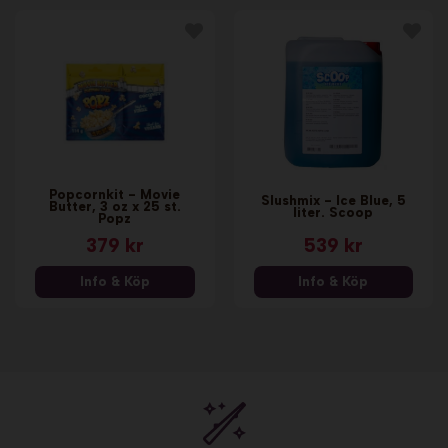
Popcornkit - Movie
Slushmix - Ice Blue, 5
Butter, 3 oz x 25 st.
liter. Scoop
Popz
379 kr
539 kr
Info & Köp
Info & Köp