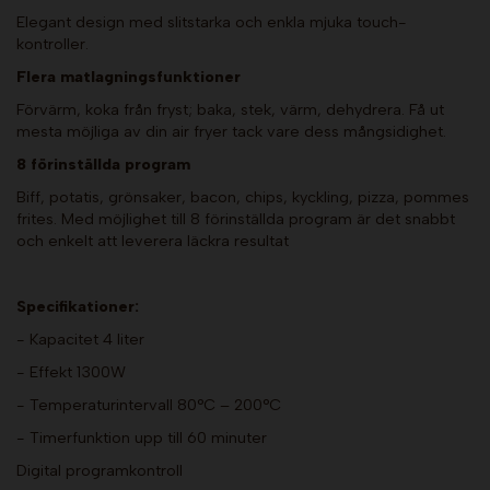
Elegant design med slitstarka och enkla mjuka touch-
kontroller.
Flera matlagningsfunktioner
Förvärm, koka från fryst; baka, stek, värm, dehydrera. Få ut
mesta möjliga av din air fryer tack vare dess mångsidighet.
8 förinställda program
Biff, potatis, grönsaker, bacon, chips, kyckling, pizza, pommes
frites. Med möjlighet till 8 förinställda program är det snabbt
och enkelt att leverera läckra resultat
Specifikationer:
- Kapacitet 4 liter
- Effekt 1300W
- Temperaturintervall 80°C – 200°C
- Timerfunktion upp till 60 minuter
Digital programkontroll