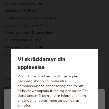
Överhettningsskydd: Ja
Ljudnivå (dB): 55-62
Frontmaterial/yta: Plast och tryckt
Framsidans färg: Svart/Silver
Öppningsmetod: Draghandtag
LED-displayfärg: ljusblå
Nätkabellängd (mm): 900
Föruppvärmning: Ja
Vi skräddarsyr din
Enhetsstorlek (B x H x D i mm): 318 x 327 x 261
upplevelse
Vi använder cookies för att ge dig en
Tyvärr ingår inte denna produkt i vårt sortiment för tillfället.
personlig shoppingupplevelse,
personanpassad annonsering och för att
Till butikens startsida »
hålla vår webbplats tillförlitlig och säker. För
detta ändamål samlar vi in information om
Sitemap »
Hej och välkommen till Gottes!
användarna, deras mönster och deras
enheter.
Artikelnummer:
Hos oss får alla handla men välj privatperson (inkl.