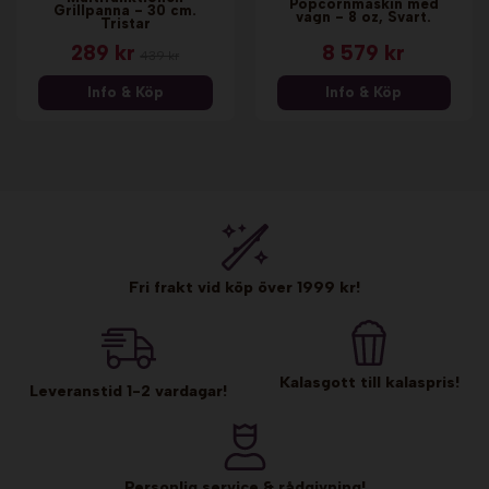
Popcornmaskin med
Grillpanna - 30 cm.
vagn - 8 oz, Svart.
Tristar
289 kr
8 579 kr
439 kr
Info & Köp
Info & Köp
Fri frakt vid köp över 1999 kr!
Kalasgott till kalaspris!
Leveranstid 1-2 vardagar!
Personlig service & rådgivning!