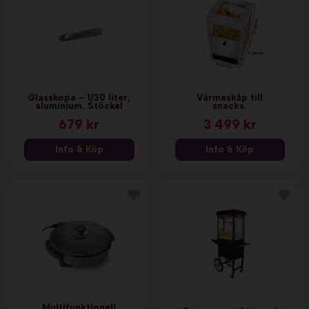
Glasskopa - 1/30 liter,
Värmeskåp till
aluminium. Stöckel
snacks.
679 kr
3 499 kr
Info & Köp
Info & Köp
Multifunktionell