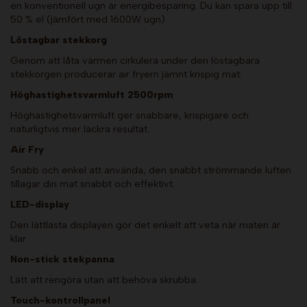
en konventionell ugn är energibesparing. Du kan spara upp till
50 % el (jämfört med 1600W ugn)
Löstagbar stekkorg
Genom att låta värmen cirkulera under den löstagbara
stekkorgen producerar air fryern jämnt krispig mat.
Höghastighetsvarmluft 2500rpm
Höghastighetsvarmluft ger snabbare, krispigare och
naturligtvis mer läckra resultat.
Air Fry
Snabb och enkel att använda, den snabbt strömmande luften
tillagar din mat snabbt och effektivt.
LED-display
Den lättlästa displayen gör det enkelt att veta när maten är
klar
Non-stick stekpanna
Lätt att rengöra utan att behöva skrubba.
Touch-kontrollpanel