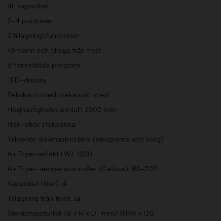
4L kapacitet
2-4 portioner
2 tillagningsfunktioner
Förvärm och tillaga från fryst
8 förinställda program
LED-display
Pekskärm med mekaniskt vred
Höghastighetsvarmluft 2500 rpm
Non-stick stekpanna
Tillbehör diskmaskinsäkra (stekpanna och korg)
Air Fryer-effekt (W): 1300
Air Fryer-temperaturnivåer (Celsius): 80-200
Kapacitet (liter): 4
Tillagning från fryst: Ja
Stekkorgsstorlek (B x H x D i mm) Ø190 x 120