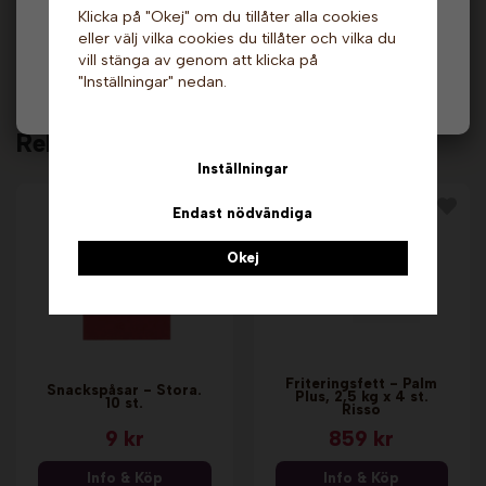
Klicka på "Okej" om du tillåter alla cookies
331246
moms) eller företag (exkl. moms) för hur våra priser
eller välj vilka cookies du tillåter och vilka du
ska visas.
vill stänga av genom att klicka på
Direktlänk:
"Inställningar" nedan.
Högerklicka och kopiera adressen
Privat
Företag
Relaterade produkter
Inställningar
Endast nödvändiga
Okej
Friteringsfett - Palm
Snackspåsar - Stora.
Plus, 2,5 kg x 4 st.
10 st.
Risso
9 kr
859 kr
Info & Köp
Info & Köp