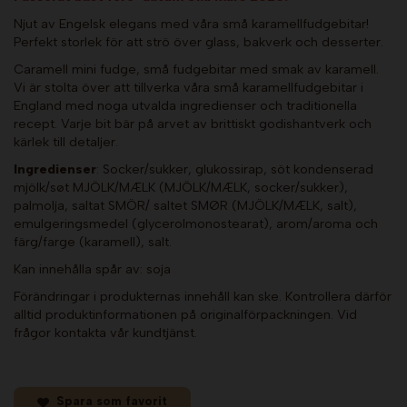
Njut av Engelsk elegans med våra små karamellfudgebitar!
Perfekt storlek för att strö över glass, bakverk och desserter.
Caramell mini fudge, små fudgebitar med smak av karamell.
Vi är stolta över att tillverka våra små karamellfudgebitar i
England med noga utvalda ingredienser och traditionella
recept. Varje bit bär på arvet av brittiskt godishantverk och
kärlek till detaljer.
Ingredienser
: Socker/sukker, glukossirap, söt kondenserad
mjölk/søt MJÖLK/MÆLK (MJÖLK/MÆLK, socker/sukker),
palmolja, saltat SMÖR/ saltet SMØR (MJÖLK/MÆLK, salt),
emulgeringsmedel (glycerolmonostearat), arom/aroma och
färg/farge (karamell), salt.
Kan innehålla spår av: soja
Förändringar i produkternas innehåll kan ske. Kontrollera därför
alltid produktinformationen på originalförpackningen. Vid
frågor kontakta vår kundtjänst.
Spara som favorit