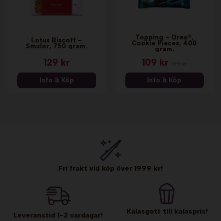
Topping - Oreo®,
Lotus Biscoff -
Cookie Pieces, 400
Smulor, 750 gram.
gram.
129 kr
109 kr
189 kr
Info & Köp
Info & Köp
Fri frakt vid köp över 1999 kr!
Kalasgott till kalaspris!
Leveranstid 1-2 vardagar!