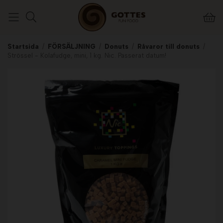
Startsida
/
FÖRSÄLJNING
/
Donuts
/
Råvaror till donuts
/
Strössel - Kolafudge, mini, 1 kg. Nic. Passerat datum!