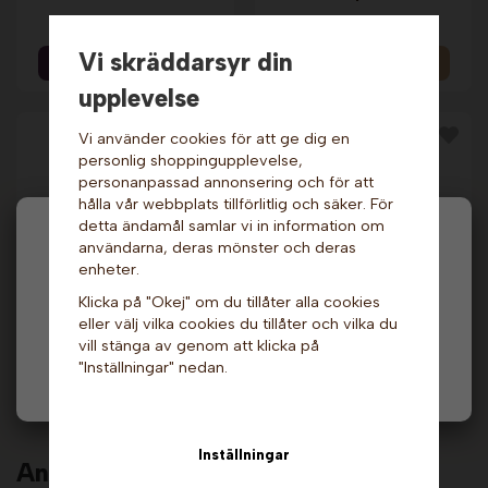
129 kr
1 099 kr
Vi skräddarsyr din
Info & Köp
Info
upplevelse
Vi använder cookies för att ge dig en
personlig shoppingupplevelse,
personanpassad annonsering och för att
hålla vår webbplats tillförlitlig och säker. För
detta ändamål samlar vi in information om
Hej och välkommen till Gottes!
användarna, deras mönster och deras
enheter.
Hos oss får alla handla men välj privatperson (inkl.
Klicka på "Okej" om du tillåter alla cookies
moms) eller företag (exkl. moms) för hur våra priser
Hallonlakritsströssel
Strössel -
eller välj vilka cookies du tillåter och vilka du
ska visas.
- 1 kg. Lindahls
Nötkrokant, 1 kg. Nic
vill stänga av genom att klicka på
209 kr
589 kr
"Inställningar" nedan.
Privat
Företag
Info & Köp
Info & Köp
Inställningar
Andra köpte även