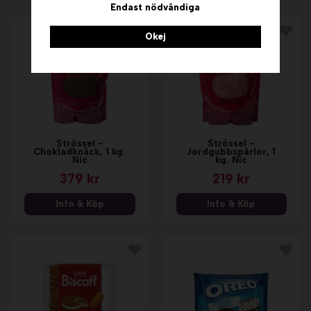
Endast nödvändiga
Okej
Strössel -
Strössel -
Chokladknäck, 1 kg.
Jordgubbspärlor, 1
Nic
kg. Nic
379 kr
219 kr
Info & Köp
Info & Köp