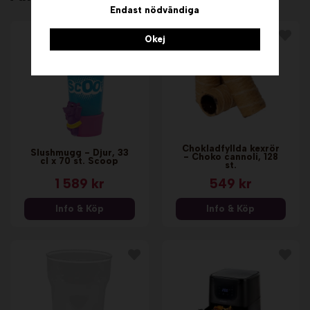
Endast nödvändiga
Okej
Chokladfyllda kexrör
Slushmugg - Djur, 33
- Choko cannoli, 128
cl x 70 st. Scoop
st.
1 589 kr
549 kr
Info & Köp
Info & Köp