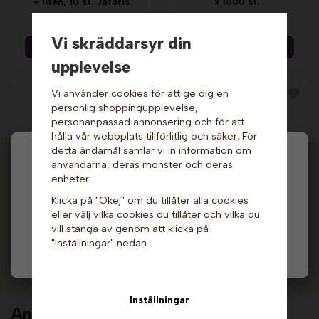
- liten, 10 st. Jafaris
x 1000 st.
19 kr
1 539 kr
Vi skräddarsyr din
Info & Köp
Info & Köp
upplevelse
Vi använder cookies för att ge dig en
personlig shoppingupplevelse,
personanpassad annonsering och för att
hålla vår webbplats tillförlitlig och säker. För
detta ändamål samlar vi in information om
Hej och välkommen till Gottes!
användarna, deras mönster och deras
enheter.
Hos oss får alla handla men välj privatperson (inkl.
Klicka på "Okej" om du tillåter alla cookies
moms) eller företag (exkl. moms) för hur våra priser
Donutslåda - Liten,
Inlägg till donutslåda
eller välj vilka cookies du tillåter och vilka du
ska visas.
200 st. Jafaris
- stor, 100 st. Jafaris
vill stänga av genom att klicka på
1 479 kr
269 kr
"Inställningar" nedan.
Privat
Företag
Info & Köp
Info & Köp
Inställningar
Andra köpte även