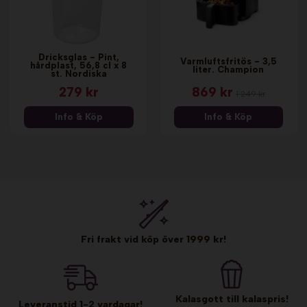
Dricksglas - Pint,
Varmluftsfritös - 3,5
hårdplast, 56,8 cl x 8
liter. Champion
st. Nordiska
279 kr
869 kr
1 249 kr
Info & Köp
Info & Köp
Fri frakt vid köp över 1999 kr!
Kalasgott till kalaspris!
Leveranstid 1-2 vardagar!