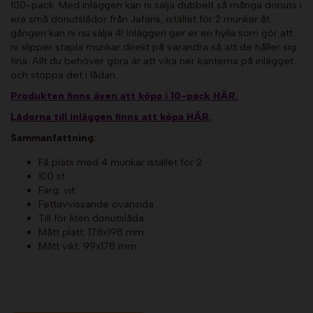
100-pack. Med inläggen kan ni sälja dubbelt så många donuts i
era små donutslådor från Jafaris, istället för 2 munkar åt
gången kan ni nu sälja 4! Inläggen ger er en hylla som gör att
ni slipper stapla munkar direkt på varandra så att de håller sig
fina. Allt du behöver göra är att vika ner kanterna på inlägget
och stoppa det i lådan.
Produkten finns även att köpa i 10-pack HÄR.
Lådorna till inläggen finns att köpa HÄR.
Sammanfattning:
Få plats med 4 munkar istället för 2
100 st
Färg: vit
Fettavvissande ovansida
Till för liten donutslåda
Mått platt: 178x198 mm
Mått vikt: 99x178 mm