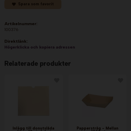
Spara som favorit
Artikelnummer:
100376
Direktlänk:
Högerklicka och kopiera adressen
Relaterade produkter
Inlägg till donutslåda
Papperstråg - Mellan