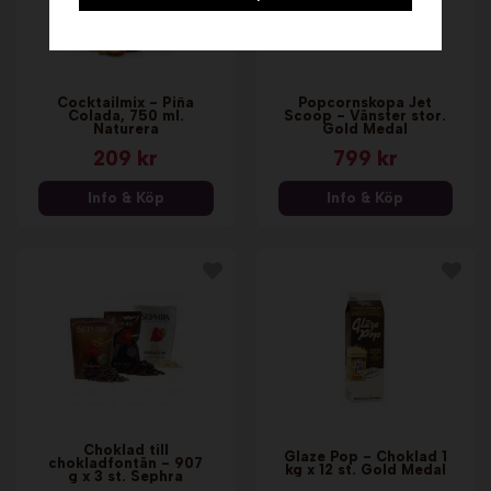
Cocktailmix - Piña
Popcornskopa Jet
Colada, 750 ml.
Scoop - Vänster stor.
Naturera
Gold Medal
209 kr
799 kr
Info & Köp
Info & Köp
Choklad till
Glaze Pop - Choklad 1
chokladfontän - 907
kg x 12 st. Gold Medal
g x 3 st. Sephra