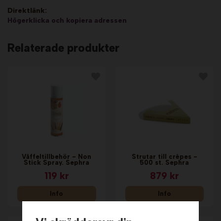
Direktlänk:
Högerklicka och kopiera adressen
Relaterade produkter
Våffeltillbehör - Non
Strutar till crêpes -
Stick Spray. Sephra
500 st. Sephra
119 kr
879 kr
Info
Info