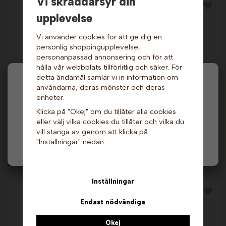
Vi skräddarsyr din
upplevelse
Vi använder cookies för att ge dig en
personlig shoppingupplevelse,
personanpassad annonsering och för att
hålla vår webbplats tillförlitlig och säker. För
detta ändamål samlar vi in information om
Hej och välkommen till Gottes!
användarna, deras mönster och deras
Crêpestillbehör -
Cocktailgafflar 1000
skrapa i rostfritt stål
st. Sephra
enheter.
Hos oss får alla handla men välj privatperson (inkl.
549 kr
139 kr
Klicka på "Okej" om du tillåter alla cookies
moms) eller företag (exkl. moms) för hur våra priser
eller välj vilka cookies du tillåter och vilka du
ska visas.
Info & Köp
Info & Köp
vill stänga av genom att klicka på
"Inställningar" nedan.
Privat
Företag
Andra köpte även
Inställningar
Endast nödvändiga
Okej