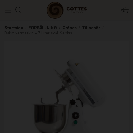
Startsida
/
FÖRSÄLJNING
/
Crêpes
/
Tillbehör
/
Bakmixermaskin - 7 Liter skål. Sephra