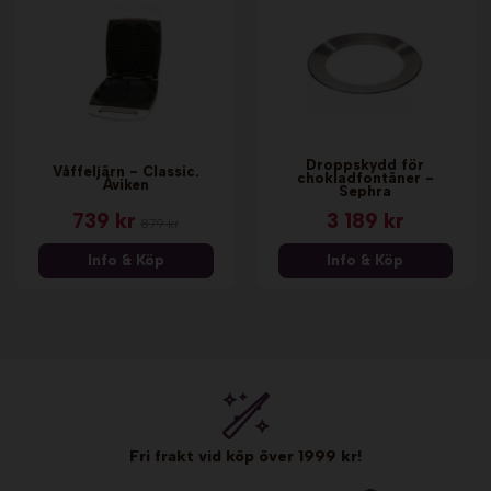
Droppskydd för
Våffeljärn - Classic.
chokladfontäner -
Åviken
Sephra
739 kr
3 189 kr
879 kr
Info & Köp
Info & Köp
Fri frakt vid köp över 1999 kr!