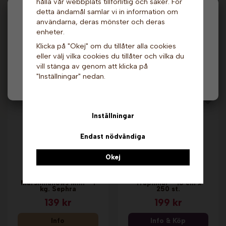
hålla vår webbplats tillförlitlig och säker. För
detta ändamål samlar vi in information om
Hej och välkommen till Gottes!
användarna, deras mönster och deras
Marshmallows - Halal
Papperstråg - Mellan
enheter.
1 kg. Sephra
x 10 st.
Hos oss får alla handla men välj privatperson (inkl.
Klicka på "Okej" om du tillåter alla cookies
moms) eller företag (exkl. moms) för hur våra priser
139 kr
19 kr
eller välj vilka cookies du tillåter och vilka du
ska visas.
vill stänga av genom att klicka på
Info
Info & Köp
"Inställningar" nedan.
Privat
Företag
Inställningar
Endast nödvändiga
Okej
Marshmallows Mini - 1
Träpinnar - 15 cm x
kg. Sephra
250 st.
139 kr
199 kr
Info
Info & Köp