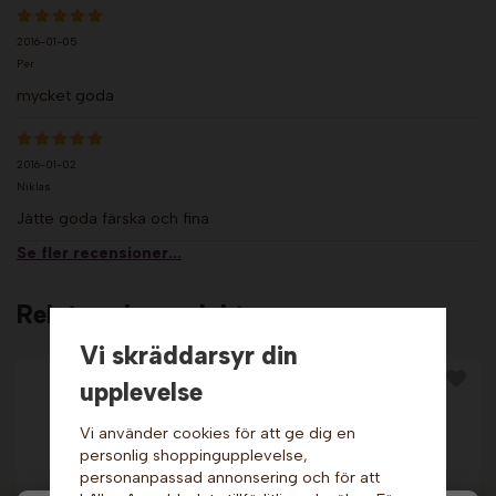
2016-01-05
Per
mycket goda
2016-01-02
Niklas
Jätte goda färska och fina
Se fler recensioner...
Relaterade produkter
Vi skräddarsyr din
upplevelse
Vi använder cookies för att ge dig en
personlig shoppingupplevelse,
personanpassad annonsering och för att