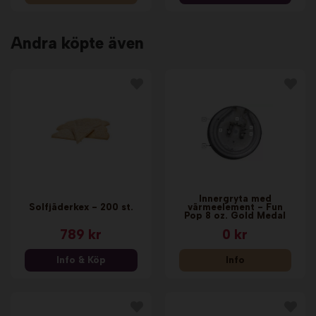
Andra köpte även
Innergryta med
Solfjäderkex - 200 st.
värmeelement - Fun
Pop 8 oz. Gold Medal
789 kr
0 kr
Info & Köp
Info