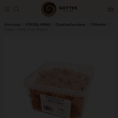
Startsida
/
FÖRSÄLJNING
/
Chokladfontäner
/
Tillbehör
/
Fudge - Vanilj 2 kg. Sephra