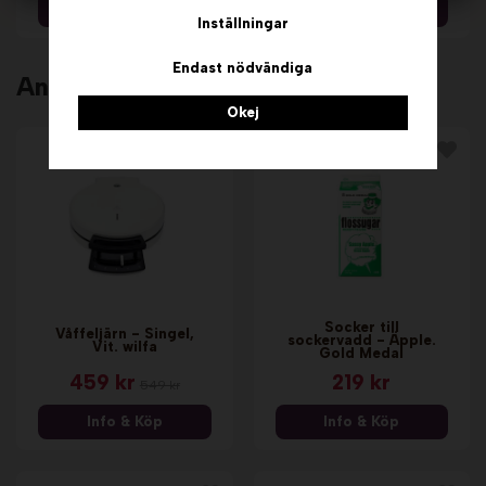
Info & Köp
Info & Köp
Inställningar
Endast nödvändiga
Andra köpte även
Okej
Socker till
Våffeljärn - Singel,
sockervadd - Äpple.
Vit. wilfa
Gold Medal
459 kr
219 kr
549 kr
Info & Köp
Info & Köp