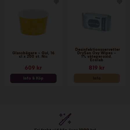
Desinfektionsservetter
Glassbägare - Gul, 16
DrySan Oxy Wipes -
cl x 200 st. Nic
1% väteperoxid.
Ecolab
609 kr
819 kr
Info & Köp
Info
Fri frakt vid köp över 1999 kr!