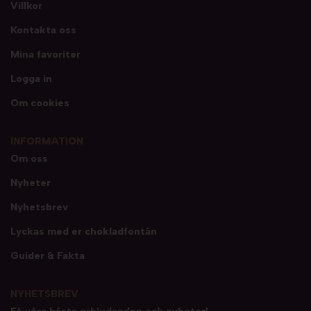
Villkor
Kontakta oss
Mina favoriter
Logga in
Om cookies
INFORMATION
Om oss
Nyheter
Nyhetsbrev
Lyckas med er chokladfontän
Guider & Fakta
NYHETSBREV
Få våra bästa erbjudanden och nyheter!