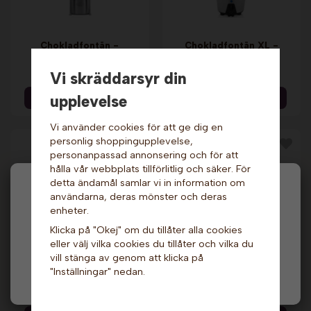
Chokladfontän -
Chokladfontän XL -
Konvertibel. Sephra
Princess
45 099 kr
869 kr
Vi skräddarsyr din
upplevelse
Info & Köp
Info & Köp
Vi använder cookies för att ge dig en
personlig shoppingupplevelse,
personanpassad annonsering och för att
hålla vår webbplats tillförlitlig och säker. För
detta ändamål samlar vi in information om
Hej och välkommen till Gottes!
användarna, deras mönster och deras
enheter.
Hos oss får alla handla men välj privatperson (inkl.
Klicka på "Okej" om du tillåter alla cookies
moms) eller företag (exkl. moms) för hur våra priser
eller välj vilka cookies du tillåter och vilka du
ska visas.
vill stänga av genom att klicka på
Chokladfontän -
Chokladfontän
Konvertiblel, stor.
Classic. Sephra
"Inställningar" nedan.
Privat
Företag
Sephra
3 189 kr
49 499 kr