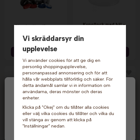
Kupollock med hål -
Blender NutriBoost.
95 mm x 800 st.
Russell Hobbs
Starpak
Vi skräddarsyr din
1 469 kr
1 049 kr
upplevelse
Info & Köp
Info & Köp
Vi använder cookies för att ge dig en
personlig shoppingupplevelse,
personanpassad annonsering och för att
hålla vår webbplats tillförlitlig och säker. För
detta ändamål samlar vi in information om
Hej och välkommen till Gottes!
användarna, deras mönster och deras
enheter.
Hos oss får alla handla men välj privatperson (inkl.
Klicka på "Okej" om du tillåter alla cookies
moms) eller företag (exkl. moms) för hur våra priser
eller välj vilka cookies du tillåter och vilka du
ska visas.
vill stänga av genom att klicka på
Papperssugrör -
Smoothie-to-go
"Inställningar" nedan.
Privat
Företag
Olika färger, 22 cm,
Power. Champion
138 st. Nic
629 kr
239 kr