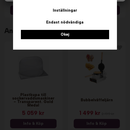
Info & Köp
Info & Köp
Inställningar
Endast nödvändiga
Andra köpte även
Okej
Plastkupa till
sockervaddsmaskiner
Bubbelvåffeljärn
- Transparent. Gold
Medal
5 059 kr
1 499 kr
2 199 kr
Info & Köp
Info & Köp