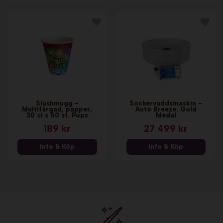
Slushmugg -
Sockervaddsmaskin -
Multifärgad, papper,
Auto Breeze. Gold
30 cl x 50 st. Popz
Medal
189 kr
27 499 kr
Info & Köp
Info & Köp