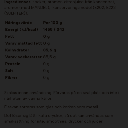
Ingredienser:
socker, aromer, citronjuice från koncentrat,
aromer (med MANDEL), konserveringsmedel (E202, E223
(SULFITER)).
Näringsvärde
Per 100 g
Energi
(kJ/kcal)
1455 / 342
Fett
0 g
Varav mättad fett
0 g
Kolhydrater
85,6 g
Varav sockerarter
85,5 g
Protein
0 g
Salt
0 g
Fibrer
0 g
Skakas innan användning. Förvaras på en sval plats och inte i
närheten av varma källor.
Flaskan sorteras som glas och korken som metall.
Det löser sig lätt i kalla drycker, så det kan användas som
smaksättning för iste, smoothies, drycker och juicer.