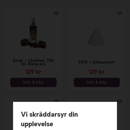
Sirap - Choklad, 700
FIFO - Silikontratt
ml. Naturera
129 kr
129 kr
Info & Köp
Info & Köp
Vi skräddarsyr din
upplevelse