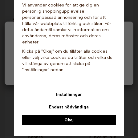
Vi använder cookies för att ge dig en
personlig shoppingupplevelse,
personanpassad annonsering och för att
Sirap - Falernum, 700
Cocktailmix - Kiwi,
hålla vår webbplats tillförlitlig och säker. För
ml. Naturera
750 ml. Naturera
detta ändamål samlar vi in information om
129 kr
209 kr
Hej och välkommen till Gottes!
användarna, deras mönster och deras
enheter.
Info & Köp
Info & Köp
Hos oss får alla handla men välj privatperson (inkl.
Klicka på "Okej" om du tillåter alla cookies
moms) eller företag (exkl. moms) för hur våra priser
eller välj vilka cookies du tillåter och vilka du
ska visas.
vill stänga av genom att klicka på
Andra köpte även
"Inställningar" nedan.
Privat
Företag
Inställningar
Endast nödvändiga
Okej
Vindskydd - Cortez.
Liten glassvåffla - Nr
Sephra
2, 528 st. Nic