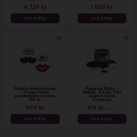
4 729 kr
1 559 kr
Info & Köp
Info & Köp
Ätbara dekorationer
Popping Boba -
- Funny Faces
Blåbär, 3,2 kg. The
sockerdekorationer,
Inspire Food
128 st.
Company
599 kr
619 kr
849 kr
Info & Köp
Info & Köp