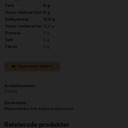
Fett
0 g
Varav mättad fett
0 g
Kolhydrater
13,8 g
Varav sockerarter
13,8 g
Protein
0 g
Salt
0 g
Fibrer
0 g
Spara som favorit
Artikelnummer:
331331
Direktlänk:
Högerklicka och kopiera adressen
Relaterade produkter