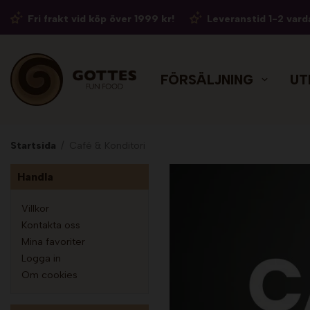
Fri frakt vid köp över 1999 kr!
Leveranstid 1-2 vard
FÖRSÄLJNING
UT
Startsida
/
Café & Konditori
Handla
Villkor
Kontakta oss
Mina favoriter
Logga in
Om cookies