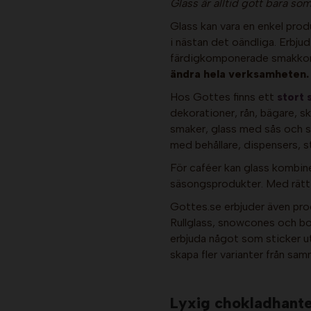
Glass är alltid gott bara som
Glass kan vara en enkel prod
i nästan det oändliga. Erbjud
färdigkomponerade smakko
ändra hela verksamheten.
Hos Gottes finns ett
stort 
dekorationer, rån, bägare, s
smaker, glass med sås och st
med behållare, dispensers, s
För caféer kan glass kombin
säsongsprodukter. Med rätt 
Gottes.se erbjuder även pro
Rullglass, snowcones och bob
erbjuda något som sticker u
skapa fler varianter från sa
Lyxig chokladhanter