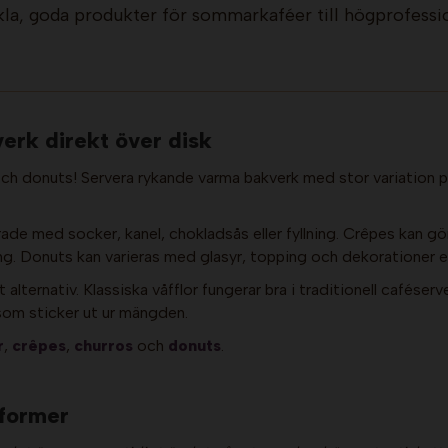
enkla, goda produkter för sommarkaféer till högprofessi
erk direkt över disk
och donuts! Servera rykande varma bakverk med stor variation 
rade med socker, kanel, chokladsås eller fyllning. Crêpes kan g
ng. Donuts kan varieras med glasyr, topping och dekorationer e
elt alternativ. Klassiska våfflor fungerar bra i traditionell cafés
som sticker ut ur mängden.
r
,
crêpes
,
churros
och
donuts
.
 former