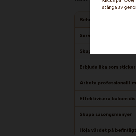
Klicka på "Okej" 
stänga av genom
Behov i verksamheten
Servera varma dessert
Skapa fler glassproduk
Erbjuda fika som sticker
Arbeta professionellt 
Effektivisera bakom di
Skapa säsongsmenyer
Höja värdet på befintlig