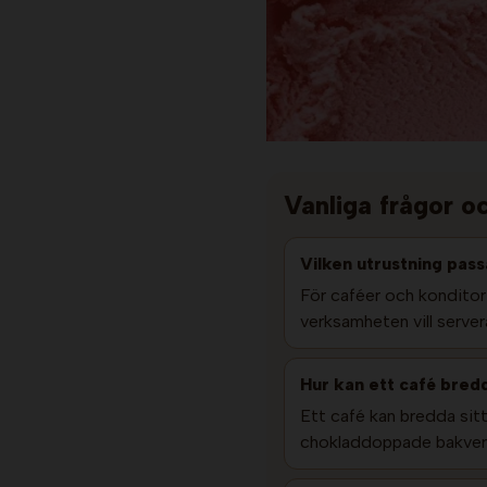
Vanliga frågor o
Vilken utrustning pass
För caféer och konditori
verksamheten vill serve
Hur kan ett café bredd
Ett café kan bredda sitt
chokladdoppade bakverk