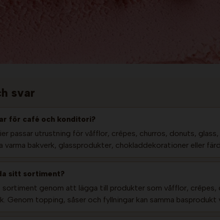
ch svar
ar för café och konditori?
er passar utrustning för våfflor, crêpes, churros, donuts, glas
ra varma bakverk, glassprodukter, chokladdekorationer eller fä
a sitt sortiment?
 sortiment genom att lägga till produkter som våfflor, crêpes, ch
. Genom topping, såser och fyllningar kan samma basprodukt v