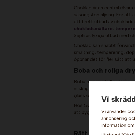
Choklad är en central råvara
säsongsförsäljning. För att 
ett brett utbud av chokladu
chokladsmältare
,
tempere
Sephras lyxiga utbud med cho
Choklad kan snabbt förvandla
smältning, temperering, dopp
öppnar det för fler sätt att
Boba och roliga dry
Boba är ett enkelt sätt för 
ni skapa bubble tea, fruktig
glass och desserter.
Vi skrädd
Hos Gottes.se finns produkte
Vi använder coo
att bygga om hela menyn. Bo
annonsering och 
information om
Rätt utbud till din