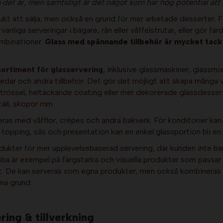
 det är, men samtidigt är det något som har hög potential att fö
ukt att sälja, men också en grund för mer arbetade desserter. F
 vanliga serveringar i bägare, rån eller våffelstrutar, eller gör
mbinationer.
Glass med spännande tillbehör är mycket tack
sortiment för glasservering
, inklusive glassmaskiner, glassmi
kedar och andra tillbehör. Det gör det möjligt att skapa många 
rössel, heltäckande coating eller mer dekorerade glassdesserte
täll, skopor mm.
eras med våfflor, crêpes och andra bakverk. För konditorier ka
topping, sås och presentation kan en enkel glassportion bli en
dukter för mer upplevelsebaserad servering, där kunden inte ba
a är exempel på färgstarka och visuella produkter som passar sä
t. De kan serveras som egna produkter, men också kombineras me
mma grund.
ing & tillverkning