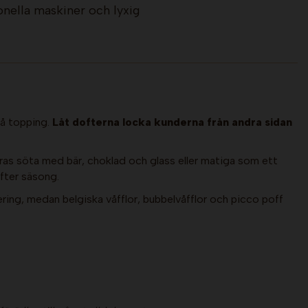
onella maskiner och lyxig
på topping.
Låt dofterna locka kunderna från andra sidan
öras söta med bär, choklad och glass eller matiga som ett
fter säsong.
ervering, medan belgiska våfflor, bubbelvåfflor och picco poff