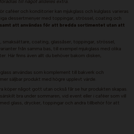
rädlas till något alldeles extra.
ör caféer och konditorier kan mjukglass och kulglass varieras
 färdiga dessertmenyer med toppingar, strössel, coating och
samt att användas för att bredda sortimentet utan att
x, smaksättare, coating, glassåser, toppingar, strössel,
varianter från samma bas, till exempel mjukglass med olika
r. Här finns även allt du behöver bakom disken,
n glass användas som komplement till bakverk och
 mer säljbar produkt med högre upplevt värde.
ra köper något gott utan också får se hur produkten skapas.
rskilt bra under sommaren, vid event eller i caféer som vill
d glass, drycker, toppingar och andra tillbehör för att