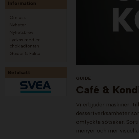
Information
Om oss
Nyheter
Nyhetsbrev
Lyckas med er
chokladfontän
Guider & Fakta
Betalsätt
GUIDE
Café & Kondi
Vi erbjuder maskiner, ti
dessertverksamheter som
omtyckta sötsaker. Sorti
menyer och mer visuella