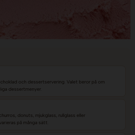
s, choklad och dessertservering. Valet beror på om
rdiga dessertmenyer.
urros, donuts, mjukglass, rullglass eller
arieras på många sätt.