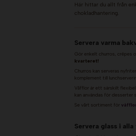
Här hittar du allt från 
chokladhantering.
Servera varma bakv
Gör enkelt churros, crêpes 
kvarteret!
Churros kan serveras nyfrite
komplement till lunchserveri
Våfflor är ett särskilt flexib
kan användas för desserter 
Se vårt sortiment för
våfflo
Servera glass i alla