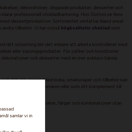
or, bakelser, dekorationer, doppade produkter, desserter och
 klarar professionell chokladhantering. Hos Gottes.se finns
r med dessertproduktion. Sortimentet omfattar bland annat
h andra tillbehör. Vi har också
högkvalitativ choklad
som
 rätt utrustning blir det enklare att arbeta kontrollerat med
kelser eller säsongsprodukter. För caféer och konditorier
ta dekorationer och desserter med en mer exklusiv känsla.
 och lätt att variera. Med boba, smaksiraper och tillbehör kan
r särskilt bra under sommaren eller som ett komplement till
enkelt att testa nya smaker, färger och kombinationer utan
npassad
 och dessertdrycker.
amål samlar vi in