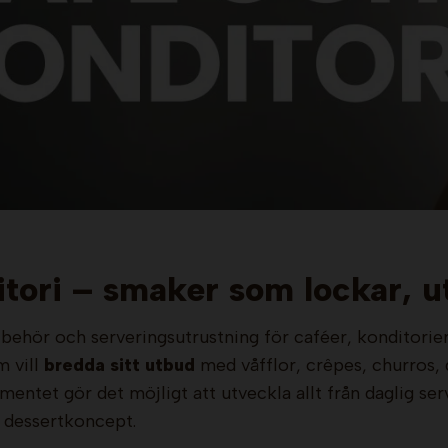
tori – smaker som lockar, u
llbehör och serveringsutrustning för caféer, konditorie
 vill
bredda sitt utbud
med våfflor, crêpes, churros, 
mentet gör det möjligt att utveckla allt från daglig ser
 dessertkoncept.