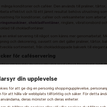
 i många konditorier och caféer. Den används till praliner, tårt
arbeta effektivt och få ett jämnt resultat behövs utrustning som
trustning för konditorier, caféer och verksamheter som arbeta
ringsmaskiner
,
chokladfontäner
, ringlare, vibrationsbord oc
klad till chokladfontäner.
 en enkel servering till något som känns mer genomarbetat. Med
ning och dekorering, oavsett om det gäller praliner, tårtor, ba
 utveckla sortimentet, från chokladdoppade bakverk till elegan
cker för caféservering
caféer att bredda dryckesutbudet med något färgstarkt, lekfullt
a isteer, lemonader, milk tea och kalla specialdrycker som passa
arsyr din upplevelse
r och tillbehör för boba och dryckesservering, vilket gör det 
kies för att ge dig en personlig shoppingupplevelse, persona
bakulor passar även bra som extra topping i glass, milkshakes
för att hålla vår webbplats tillförlitlig och säker. För detta änd
Hej och välkommen till Gottes!
 användarna, deras mönster och deras enheter.
Hos oss får alla handla men välj privatperson (inkl. moms) eller
 verksamhet