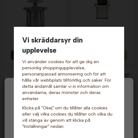
Chokladfontän -
Chokladfontän
Montezuma. Sephra
Select. Sephra
Vi skräddarsyr din
39 599 kr
2 199 kr
upplevelse
Info & Köp
Info
Vi använder cookies för att ge dig en
personlig shoppingupplevelse,
personanpassad annonsering och för att
hålla vår webbplats tillförlitlig och säker. För
detta ändamål samlar vi in information om
Hej och välkommen till Gottes!
användarna, deras mönster och deras
enheter.
Hos oss får alla handla men välj privatperson (inkl.
Klicka på "Okej" om du tillåter alla cookies
moms) eller företag (exkl. moms) för hur våra priser
eller välj vilka cookies du tillåter och vilka du
ska visas.
vill stänga av genom att klicka på
"Inställningar" nedan.
Chokladfontän -
Privat
Företag
Chokladfontän XL -
Konvertibel,
Princess
högblank. Sephra