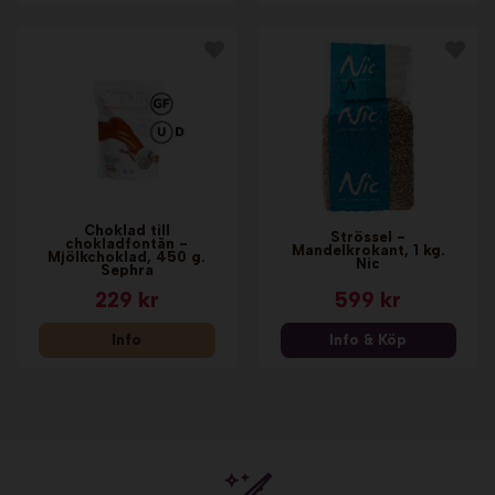
Choklad till
Strössel -
chokladfontän -
Mandelkrokant, 1 kg.
Mjölkchoklad, 450 g.
Nic
Sephra
229 kr
599 kr
Info
Info & Köp