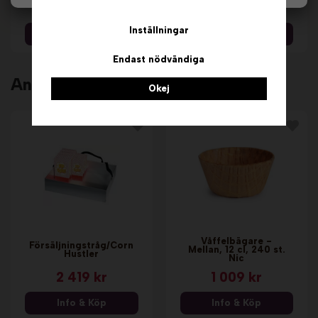
47 299 kr
869 kr
Inställningar
Info & Köp
Info & Köp
Endast nödvändiga
Andra köpte även
Okej
Våffelbägare -
Försäljningstråg/Corn
Mellan, 12 cl, 240 st.
Hustler
Nic
2 419 kr
1 009 kr
Info & Köp
Info & Köp