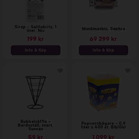
Sirap - Saltlakrits, 1
Munkmaskin. Sephra
liter. Nic
199 kr
69 299 kr
Info & Köp
Info & Köp
Bubbelvåffla -
Popcornbägare - 0,9
Bordsställ, svart.
liter x 400 st. Blå/Gul
Sunnex
59 kr
1 099 kr