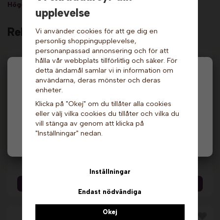
Högerklicka och kopiera adressen
upplevelse
Relaterade produkter
Vi använder cookies för att ge dig en
personlig shoppingupplevelse,
personanpassad annonsering och för att
hålla vår webbplats tillförlitlig och säker. För
detta ändamål samlar vi in information om
Hej och välkommen till Gottes!
användarna, deras mönster och deras
enheter.
Hos oss får alla handla men välj privatperson (inkl.
Klicka på "Okej" om du tillåter alla cookies
moms) eller företag (exkl. moms) för hur våra priser
eller välj vilka cookies du tillåter och vilka du
ska visas.
vill stänga av genom att klicka på
"Inställningar" nedan.
Privat
Företag
Chokladfontän -
Chokladfontän - The
Konvertibel,
Sephra. Sephra
högblank. Sephra
41 799 kr
47 299 kr
Inställningar
Info & Köp
Info & Köp
Endast nödvändiga
Okej