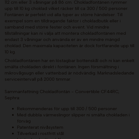
112 cm eller 3 våningar på 86 cm. Chokladfontänen rymmer
upp till 10 kg choklad vilket räcker till ca 300 / 500 personer.
Fontänen är perfekt vid alla typer av större händelser. Till
exempel som en tilldragande faktor i chokladbutik eller i
samband med större fester och event. Vid mindre
tillställningar kan ni välja att montera chokladfontänen med
endast 3 våningar och använda er av en mindre mängd
choklad. Den maximala kapaciteten är dock fortfarande upp till
10 kg.
Chokladfontänen har en löstagbar bottenskål och ni kan enkelt
smälta chokladen direkt i fontänen. Ingen försmältning i
mikrovågsugn eller vattenbad är nödvändig. Marknadsledande
serviceintervall på 2000 timmar.
Sammanfattning Chokladfontän - Convertible CF44RC,
Sephra:
Rekommenderas för upp till 300 / 500 personer
Med dubbla värmeslingor slipper ni smälta chokladen i
förväg
Patenterat nivåsystem
Tillverkad i rostfritt stål