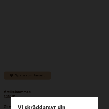
Spara som favorit
Artikelnummer:
301025
Vi skräddarsyr din
Direktlänk: