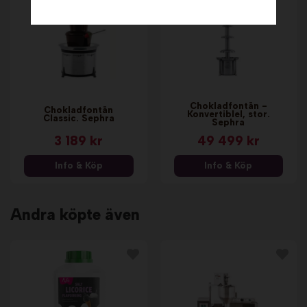
Chokladfontän -
Chokladfontän
Konvertiblel, stor.
Classic. Sephra
Sephra
3 189 kr
49 499 kr
Info & Köp
Info & Köp
Andra köpte även