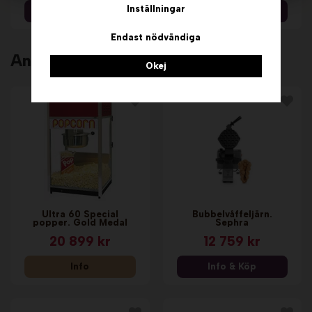
Inställningar
Info & Köp
Info & Köp
Endast nödvändiga
Andra köpte även
Okej
Ultra 60 Special
Bubbelvåffeljärn.
popper. Gold Medal
Sephra
20 899 kr
12 759 kr
Info
Info & Köp