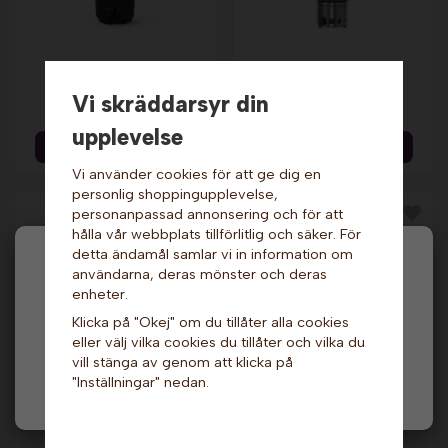
Chokladfontän.
Chokladfontän - 5
Champion
nivåer.
Vi skräddarsyr din
459 kr
5 599 kr
7 589 kr
upplevelse
Info & Köp
Info & Köp
Vi använder cookies för att ge dig en
personlig shoppingupplevelse,
personanpassad annonsering och för att
hålla vår webbplats tillförlitlig och säker. För
detta ändamål samlar vi in information om
Hej och välkommen till Gottes!
användarna, deras mönster och deras
enheter.
Hos oss får alla handla men välj privatperson (inkl.
Klicka på "Okej" om du tillåter alla cookies
moms) eller företag (exkl. moms) för hur våra priser
eller välj vilka cookies du tillåter och vilka du
ska visas.
vill stänga av genom att klicka på
Chokladfontän -
"Inställningar" nedan.
Chokladfontän -
Privat
Företag
Konvertiblel, stor.
Cortez. Sephra
Sephra
20 239 kr
49 499 kr