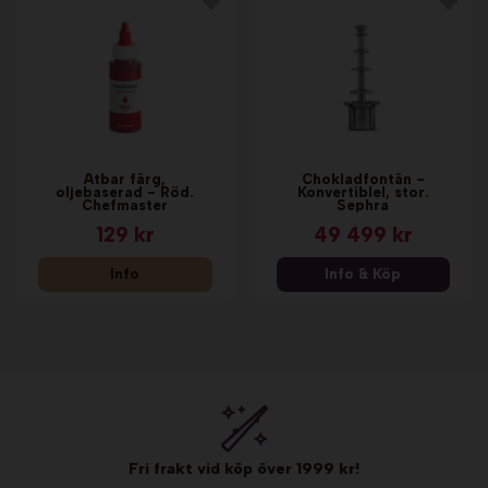
Ätbar färg,
Chokladfontän -
oljebaserad - Röd.
Konvertiblel, stor.
Chefmaster
Sephra
129 kr
49 499 kr
Info
Info & Köp
Fri frakt vid köp över 1999 kr!